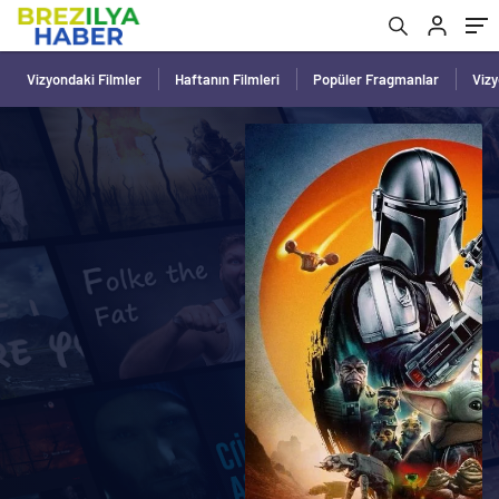
Vizyondaki Filmler
Haftanın Filmleri
Popüler Fragmanlar
Viz