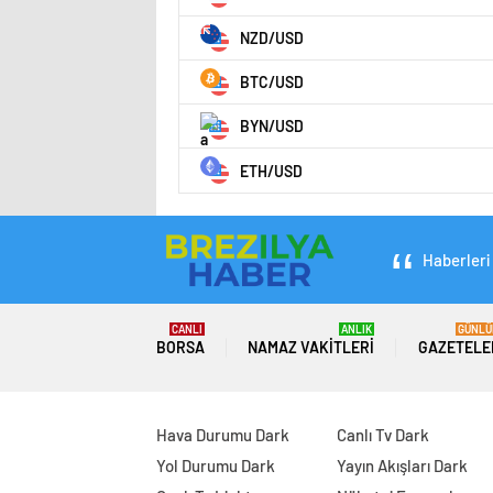
NZD/USD
BTC/USD
BYN/USD
ETH/USD
Haberleri 
CANLI
ANLIK
GÜNLÜ
BORSA
NAMAZ VAKITLERI
GAZETELE
Hava Durumu Dark
Canlı Tv Dark
Yol Durumu Dark
Yayın Akışları Dark