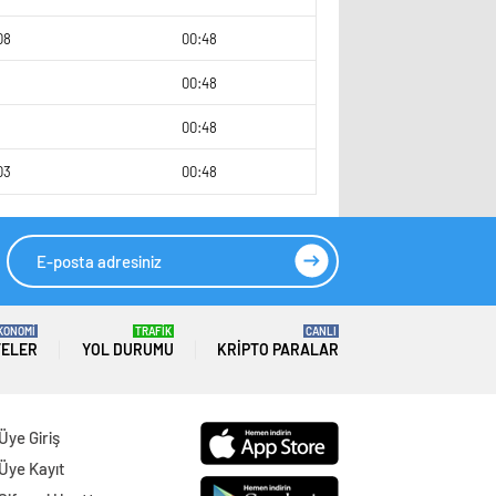
08
00:48
00:48
00:48
03
00:48
KONOMİ
TRAFİK
CANLI
TELER
YOL DURUMU
KRIPTO PARALAR
Üye Giriş
Üye Kayıt