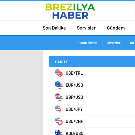
Son Dakika
Servisler
Gündem
Canlı Borsa
Dövizler
Alt
PARİTE
USD/TRL
EUR/USD
GBP/USD
USD/JPY
USD/CHF
AUD/USD