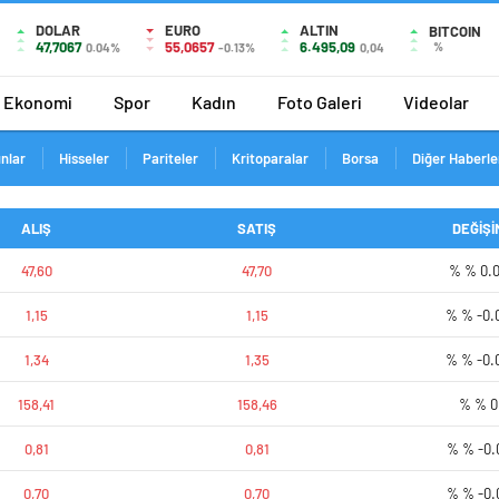
DOLAR
EURO
ALTIN
BITCOIN
47,7067
55,0657
6.495,09
%
0.04%
-0.13%
0,04
Ekonomi
Spor
Kadın
Foto Galeri
Videolar
ınlar
Hisseler
Pariteler
Kritoparalar
Borsa
Diğer Haberle
ALIŞ
SATIŞ
DEĞİŞİ
47,60
47,70
% % 0.
1,15
1,15
% % -0.
1,34
1,35
% % -0.
158,41
158,46
% % 0
0,81
0,81
% % -0.
0,70
0,70
% % -0.