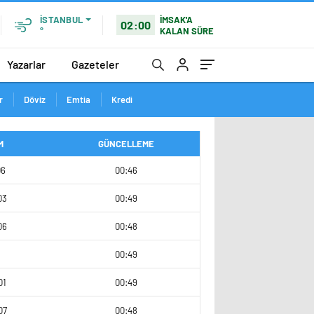
İMSAK'A
İSTANBUL
02:00
KALAN SÜRE
°
Yazarlar
Gazeteler
r
Döviz
Emtia
Kredi
M
GÜNCELLEME
06
00:46
03
00:49
06
00:48
00:49
01
00:49
07
00:48