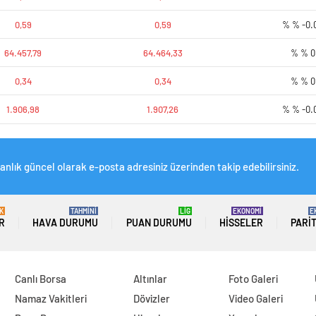
0,59
0,59
% % -0.
64.457,79
64.464,33
% % 0
0,34
0,34
% % 0
1.906,98
1.907,26
% % -0.
anlık güncel olarak e-posta adresiniz üzerinden takip edebilirsiniz.
K
TAHMİNİ
LİG
EKONOMİ
E
R
HAVA DURUMU
PUAN DURUMU
HISSELER
PARI
Canlı Borsa
Altınlar
Foto Galeri
Namaz Vakitleri
Dövizler
Video Galeri