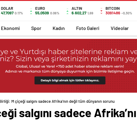
DOLAR
EURO
ALTIN
BITCOIN
47,7097
55,0509
6.602,27
3091486
0.17%
0.06%
1,69
-0,30%
Ekonomi
Spor
Kadın
Foto Galeri
Videolar
Birliği: M çiçeği salgını sadece Afrika’nın değil tüm dünyanın sorunu
içeği salgını sadece Afrika’n