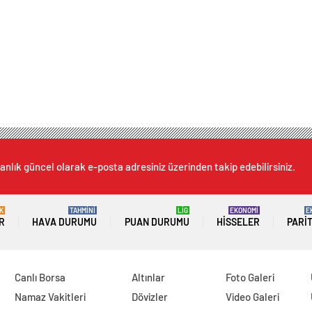
anlık güncel olarak e-posta adresiniz üzerinden takip edebilirsiniz.
K
TAHMİNİ
LİG
EKONOMİ
E
R
HAVA DURUMU
PUAN DURUMU
HISSELER
PARI
Canlı Borsa
Altınlar
Foto Galeri
Namaz Vakitleri
Dövizler
Video Galeri