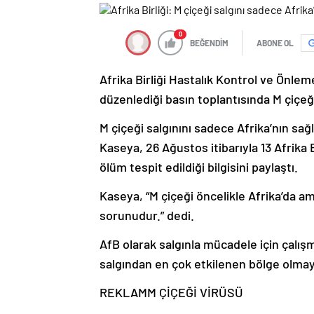
0
BEĞENDİM
ABONE OL
Afrika Birliği Hastalık Kontrol ve Önl
düzenlediği basın toplantısında M çiçeği s
M çiçeği salgınını sadece Afrika’nın sa
Kaseya, 26 Ağustos itibarıyla 13 Afrika 
ölüm tespit edildiği bilgisini paylaştı.
Kaseya, “M çiçeği öncelikle Afrika’da a
sorunudur.” dedi.
AfB olarak salgınla mücadele için çalış
salgından en çok etkilenen bölge olmay
REKLAM
M ÇİÇEĞİ VİRÜSÜ