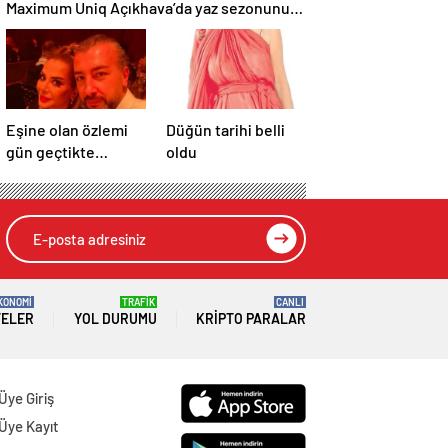
Maximum Uniq Açıkhava’da yaz sezonunu
açacak
Eşine olan özlemi
Düğün tarihi belli
gün geçtikte
oldu
artıyor… İlker
Sünneli’den yürek
yakan Tanyeli
paylaşımı: Bir gün
buluşacağız…
KONOMİ
TRAFİK
CANLI
TELER
YOL DURUMU
KRIPTO PARALAR
Üye Giriş
Üye Kayıt