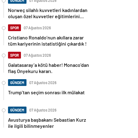
GÜNDEM
07 Ağustos 2026
Norweç silahlı kuvvetleri kadınlardan
oluşan özel kuvvetler eğitimlerini
başlattı.
SPOR
07 Ağustos 2026
Cristiano Ronaldo’nun akıllara zarar
tüm kariyerinin istatistiğini çıkardık !
SPOR
07 Ağustos 2026
Galatasaray’a kötü haber! Monaco’dan
flaş Onyekuru kararı.
GÜNDEM
07 Ağustos 2026
Trump’tan seçim sonrası ilk mülakat
GÜNDEM
07 Ağustos 2026
Avusturya başbakanı Sebastian Kurz
ile ilgili bilinmeyenler