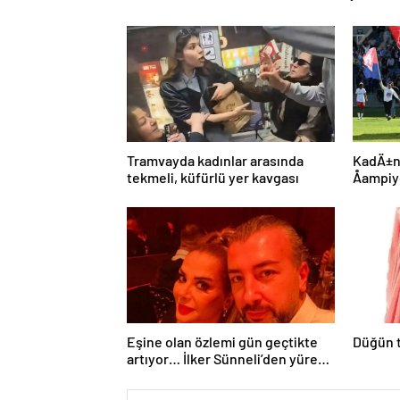
Tramvayda kadınlar arasında
KadÄ±n
tekmeli, küfürlü yer kavgası
Åampi
Fenerb
Eşine olan özlemi gün geçtikte
Düğün t
artıyor… İlker Sünneli’den yürek
yakan Tanyeli paylaşımı: Bir gün
buluşacağız…