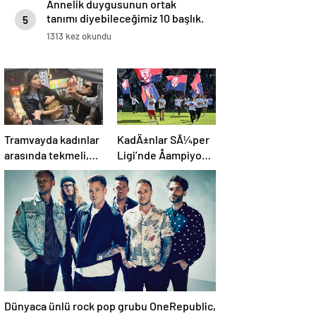
Annelik duygusunun ortak
tanımı diyebileceğimiz 10 başlık.
5
1313 kez okundu
Tramvayda kadınlar
KadÄ±nlar SÃ¼per
arasında tekmeli,
Ligi’nde Åampiyon
küfürlü yer kavgası
olan ABB
Fomget’ten
FenerbahÃ§e’ye
gÃ¶nderme
Dünyaca ünlü rock pop grubu OneRepublic,