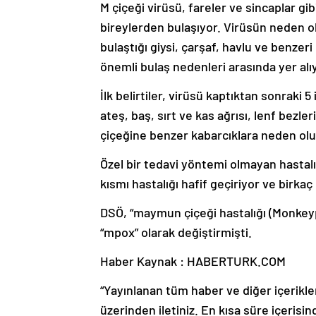
M çiçeği virüsü, fareler ve sincaplar 
bireylerden bulaşıyor. Virüsün neden 
bulaştığı giysi, çarşaf, havlu ve benzer
önemli bulaş nedenleri arasında yer alı
İlk belirtiler, virüsü kaptıktan sonraki 
ateş, baş, sırt ve kas ağrısı, lenf bezle
çiçeğine benzer kabarcıklara neden olu
Özel bir tedavi yöntemi olmayan hastalığı
kısmı hastalığı hafif geçiriyor ve birka
DSÖ, “maymun çiçeği hastalığı (Monkeypox
“mpox” olarak değiştirmişti.
Haber Kaynak : HABERTURK.COM
“Yayınlanan tüm haber ve diğer içerikler i
üzerinden iletiniz. En kısa süre içerisin