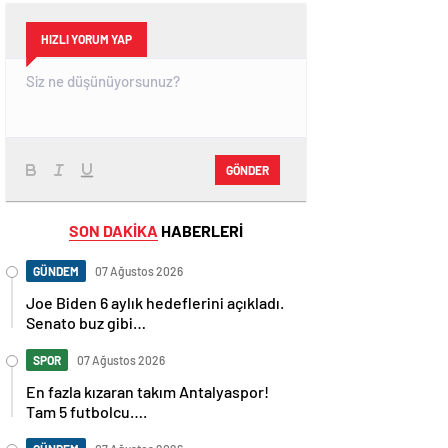
HIZLI YORUM YAP
GÖNDER
SON DAKİKA
HABERLERİ
GÜNDEM
07 Ağustos 2026
Joe Biden 6 aylık hedeflerini açıkladı.
Senato buz gibi…
SPOR
07 Ağustos 2026
En fazla kızaran takım Antalyaspor!
Tam 5 futbolcu….