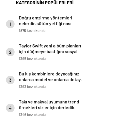
KATEGORİNİN POPÜLERLERİ
Doğru emzirme yöntemleri
nelerdir, sütün yettiği nasıl
1
anlaşılır?
1875 kez okundu
Taylor Swift yeni albüm planları
için düğmeye bastığını sosyal
2
medyadan duyurdu!
1395 kez okundu
Bu kış kombinlere doyacağınız
onlarca model ve onlarca detay.
3
1393 kez okundu
Takı ve makyaj uyumuna trend
örnekleri sizler için derledik.
4
1346 kez okundu