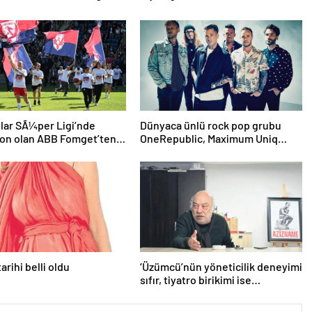
lar SÃ¼per Ligi’nde
Dünyaca ünlü rock pop grubu
yon olan ABB Fomget’ten
OneRepublic, Maximum Uniq
ahÃ§e’ye gÃ¶nderme
Açıkhava’da yaz sezonunu açacak
arihi belli oldu
‘Üzümcü’nün yöneticilik deneyimi
sıfır, tiyatro birikimi ise
tartışmalı!’