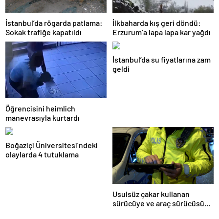
İstanbul’da rögarda patlama:
İlkbaharda kış geri döndü:
Sokak trafiğe kapatıldı
Erzurum’a lapa lapa kar yağdı
İstanbul’da su fiyatlarına zam
geldi
Öğrencisini heimlich
manevrasıyla kurtardı
Boğaziçi Üniversitesi’ndeki
olaylarda 4 tutuklama
Usulsüz çakar kullanan
sürücüye ve araç sürücüsüne
138 biner lira ceza kesildi