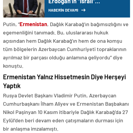
Erdoğan’ın “İsrail”
Açıklamasına Tepki: “Yeni Bir
HABERİN DEVAMI
‘Beka Sorunu’ Yaratma
Çabası”
Putin, “
Ermenistan
, Dağlık Karabağ’ın bağımsızlığını ve
egemenliğini tanımadı. Bu, uluslararası hukuk
açısından hem Dağlık Karabağ’ın hem de ona komşu
tüm bölgelerin Azerbaycan Cumhuriyeti topraklarının
ayrılmaz bir parçası olduğu anlamına geliyordu” diye
konuştu.
Ermenistan Yalnız Hissetmesin Diye Herşeyi
Yaptık
Rusya Devlet Başkanı Vladimir Putin, Azerbaycan
Cumhurbaşkanı İlham Aliyev ve Ermenistan Başbakanı
Nikol Paşinyan 10 Kasım itibariyle Dağlık Karabağ’da 27
Eylül’den beri devam eden çatışmaların durması için
bir anlaşma imzalamıştı.