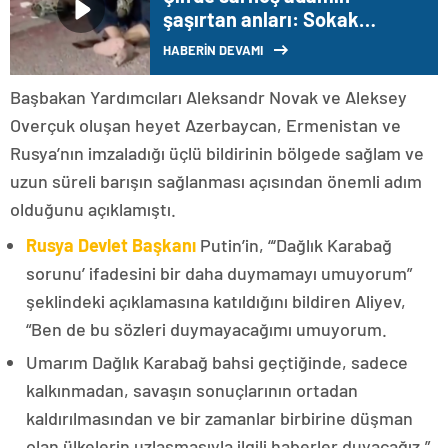
şaşırtan anları: Sokak
ortasında pitonla mücadele
HABERİN DEVAMI
etti
Başbakan Yardımcıları Aleksandr Novak ve Aleksey
Overçuk oluşan heyet Azerbaycan, Ermenistan ve
Rusya’nın imzaladığı üçlü bildirinin bölgede sağlam ve
uzun süreli barışın sağlanması açısından önemli adım
olduğunu açıklamıştı.
Rusya Devlet Başkanı
Putin’in, “‘Dağlık Karabağ
sorunu’ ifadesini bir daha duymamayı umuyorum”
şeklindeki açıklamasına katıldığını bildiren Aliyev,
“Ben de bu sözleri duymayacağımı umuyorum.
Umarım Dağlık Karabağ bahsi geçtiğinde, sadece
kalkınmadan, savaşın sonuçlarının ortadan
kaldırılmasından ve bir zamanlar birbirine düşman
olan ülkelerin uzlaşmasıyla ilgili haberler duyacağız.”