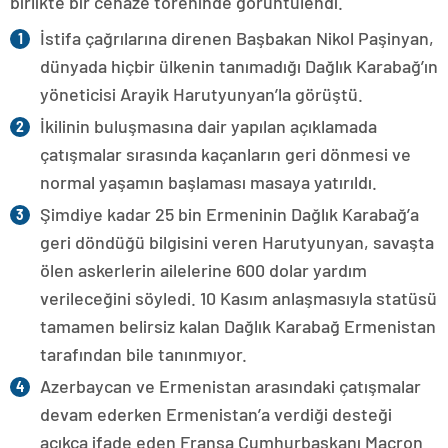
birlikte bir cenaze töreninde görüntülendi.
İstifa çağrılarına direnen Başbakan Nikol Paşinyan,
dünyada hiçbir ülkenin tanımadığı Dağlık Karabağ’ın
yöneticisi Arayik Harutyunyan’la görüştü.
İkilinin buluşmasına dair yapılan açıklamada
çatışmalar sırasında kaçanların geri dönmesi ve
normal yaşamın başlaması masaya yatırıldı.
Şimdiye kadar 25 bin Ermeninin Dağlık Karabağ’a
geri döndüğü bilgisini veren Harutyunyan, savaşta
ölen askerlerin ailelerine 600 dolar yardım
verileceğini söyledi. 10 Kasım anlaşmasıyla statüsü
tamamen belirsiz kalan Dağlık Karabağ Ermenistan
tarafından bile tanınmıyor.
Azerbaycan ve Ermenistan arasındaki çatışmalar
devam ederken Ermenistan’a verdiği desteği
açıkça ifade eden Fransa Cumhurbaşkanı Macron