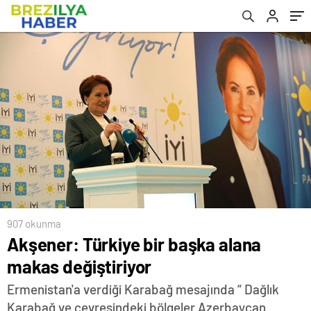
907 okunma
Akşener: Türkiye bir başka alana
makas değiştiriyor
Ermenistan'a verdiği Karabağ mesajında “ Dağlık
Karabağ ve çevresindeki bölgeler Azerbaycan