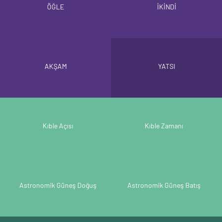
ÖĞLE
İKİNDİ
AKŞAM
YATSI
Kıble Açısı
Kıble Zamanı
Astronomik Güneş Doğuş
Astronomik Güneş Batış