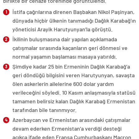
birlikte bir cenaze töreninde görüntülendi.
İstifa çağrılarına direnen Başbakan Nikol Paşinyan,
dünyada hiçbir ülkenin tanımadığı Dağlık Karabağ’ın
yöneticisi Arayik Harutyunyan’la görüştü.
İkilinin buluşmasına dair yapılan açıklamada
çatışmalar sırasında kaçanların geri dönmesi ve
normal yaşamın başlaması masaya yatırıldı.
Şimdiye kadar 25 bin Ermeninin Dağlık Karabağ’a
geri döndüğü bilgisini veren Harutyunyan, savaşta
ölen askerlerin ailelerine 600 dolar yardım
verileceğini söyledi. 10 Kasım anlaşmasıyla statüsü
tamamen belirsiz kalan Dağlık Karabağ Ermenistan
tarafından bile tanınmıyor.
Azerbaycan ve Ermenistan arasındaki çatışmalar
devam ederken Ermenistan’a verdiği desteği
açıkça ifade eden Fransa Cumhurbaşkanı Macron