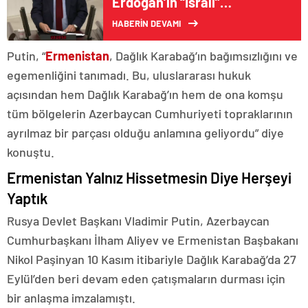
Erdoğan’ın “İsrail”
Açıklamasına Tepki: “Yeni Bir
HABERİN DEVAMI
‘Beka Sorunu’ Yaratma
Çabası”
Putin, “
Ermenistan
, Dağlık Karabağ’ın bağımsızlığını ve
egemenliğini tanımadı. Bu, uluslararası hukuk
açısından hem Dağlık Karabağ’ın hem de ona komşu
tüm bölgelerin Azerbaycan Cumhuriyeti topraklarının
ayrılmaz bir parçası olduğu anlamına geliyordu” diye
konuştu.
Ermenistan Yalnız Hissetmesin Diye Herşeyi
Yaptık
Rusya Devlet Başkanı Vladimir Putin, Azerbaycan
Cumhurbaşkanı İlham Aliyev ve Ermenistan Başbakanı
Nikol Paşinyan 10 Kasım itibariyle Dağlık Karabağ’da 27
Eylül’den beri devam eden çatışmaların durması için
bir anlaşma imzalamıştı.