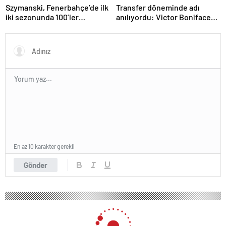
Szymanski, Fenerbahçe’de ilk
Transfer döneminde adı
iki sezonunda 100’ler
anılıyordu: Victor Boniface
kulübüne giren ikinci
Galatasaray formasını giydi
futbolcu olacak
En az 10 karakter gerekli
Gönder