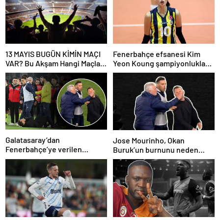
13 MAYIS BUGÜN KİMİN MAÇI
Fenerbahçe efsanesi Kim
VAR? Bu Akşam Hangi Maçlar
Yeon Koung şampiyonlukla
Var? 13 Mayıs Günün Maçları
veda etti!
Galatasaray’dan
Jose Mourinho, Okan
Fenerbahçe’ye verilen
Buruk’un burnunu neden
cezalar sonrası TFF’ye
sıktı? Aralarındaki konuşma
başvuru!
ortaya çıktı: “Good game”