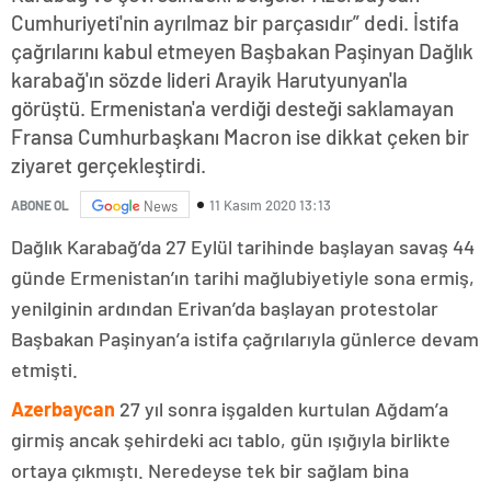
Cumhuriyeti'nin ayrılmaz bir parçasıdır” dedi. İstifa
çağrılarını kabul etmeyen Başbakan Paşinyan Dağlık
karabağ'ın sözde lideri Arayik Harutyunyan'la
görüştü. Ermenistan'a verdiği desteği saklamayan
Fransa Cumhurbaşkanı Macron ise dikkat çeken bir
ziyaret gerçekleştirdi.
11 Kasım 2020 13:13
ABONE OL
News
Dağlık Karabağ’da 27 Eylül tarihinde başlayan savaş 44
günde Ermenistan’ın tarihi mağlubiyetiyle sona ermiş,
yenilginin ardından Erivan’da başlayan protestolar
Başbakan Paşinyan’a istifa çağrılarıyla günlerce devam
etmişti.
Azerbaycan
27 yıl sonra işgalden kurtulan Ağdam’a
girmiş ancak şehirdeki acı tablo, gün ışığıyla birlikte
ortaya çıkmıştı. Neredeyse tek bir sağlam bina