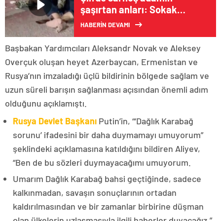
şaşırtan anları: Sokak
ortasında pitonla mücadele
HABERİN DEVAMI
etti
Başbakan Yardımcıları Aleksandr Novak ve Aleksey
Overçuk oluşan heyet Azerbaycan, Ermenistan ve
Rusya’nın imzaladığı üçlü bildirinin bölgede sağlam ve
uzun süreli barışın sağlanması açısından önemli adım
olduğunu açıklamıştı.
Rusya Devlet Başkanı
Putin’in, “‘Dağlık Karabağ
sorunu’ ifadesini bir daha duymamayı umuyorum”
şeklindeki açıklamasına katıldığını bildiren Aliyev,
“Ben de bu sözleri duymayacağımı umuyorum.
Umarım Dağlık Karabağ bahsi geçtiğinde, sadece
kalkınmadan, savaşın sonuçlarının ortadan
kaldırılmasından ve bir zamanlar birbirine düşman
olan ülkelerin uzlaşmasıyla ilgili haberler duyacağız.”