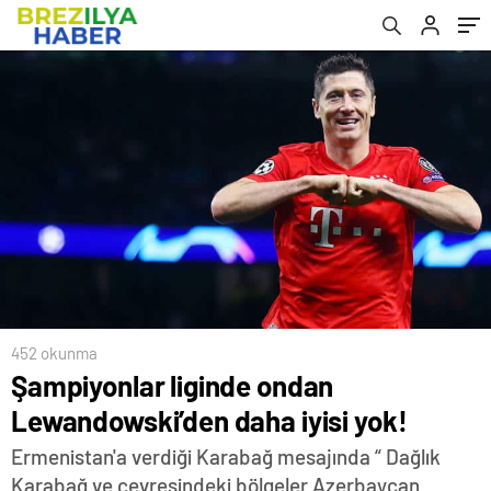
452 okunma
Şampiyonlar liginde ondan
Lewandowski’den daha iyisi yok!
Ermenistan'a verdiği Karabağ mesajında “ Dağlık
Karabağ ve çevresindeki bölgeler Azerbaycan