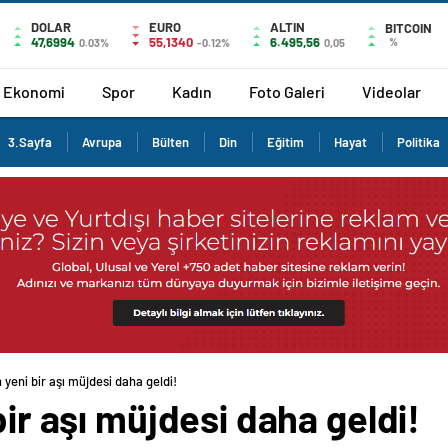
DOLAR
EURO
ALTIN
BITCOIN
47,6994
55,1340
6.495,56
%
0.03%
-0.12%
0,05
Ekonomi
Spor
Kadın
Foto Galeri
Videolar
3.Sayfa
Avrupa
Bülten
Din
Eğitim
Hayat
Politika
n yeni bir aşı müjdesi daha geldi!
bir aşı müjdesi daha geldi!