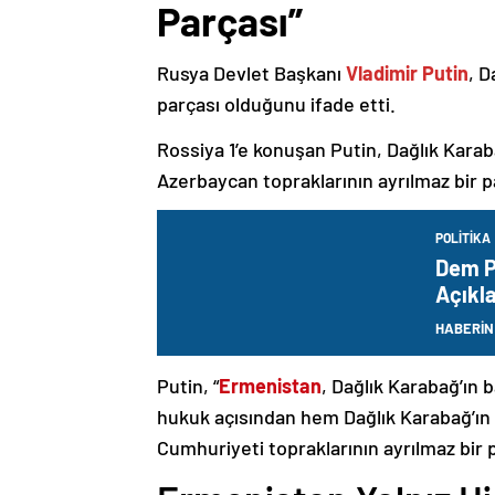
Parçası”
Rusya Devlet Başkanı
Vladimir Putin
, D
parçası olduğunu ifade etti.
Rossiya 1’e konuşan Putin, Dağlık Karaba
Azerbaycan topraklarının ayrılmaz bir p
POLITIKA
Dem Pa
Açıkl
Çabas
HABERİN
Putin, “
Ermenistan
, Dağlık Karabağ’ın 
hukuk açısından hem Dağlık Karabağ’ı
Cumhuriyeti topraklarının ayrılmaz bir 