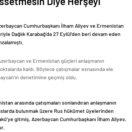
issetmesin Diye Herşeyi
Azerbaycan Cumhurbaşkanı İlham Aliyev ve Ermenistan
ariyle Dağlık Karabağ’da 27 Eylül’den beri devam eden
mzalamıştı.
 Azerbaycan ve Ermenistan güçleri anlaşmanın
oktalarda kaldı. Böylece çatışmalar esnasında ele
rbaycan’ın denetimine geçmiş oldu.
nistan arasında çatışmaları sonlandıran anlaşmanın
emaslarda bulunmak üzere Rus hükümet üyelerinden
akü’ye gitmiş, Azerbaycan Cumhurbaşkanı İlham Aliyev,
ur.