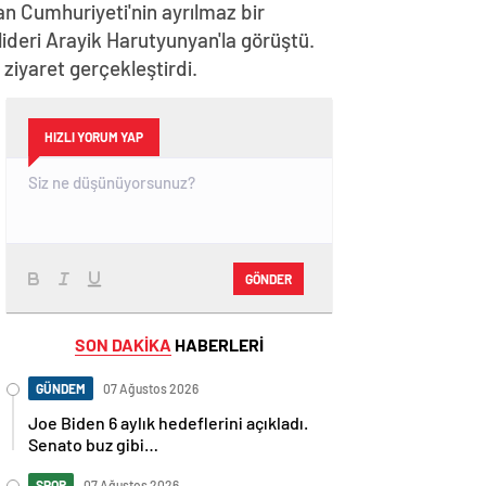
n Cumhuriyeti'nin ayrılmaz bir
lideri Arayik Harutyunyan'la görüştü.
iyaret gerçekleştirdi.
HIZLI YORUM YAP
GÖNDER
SON DAKİKA
HABERLERİ
GÜNDEM
07 Ağustos 2026
Joe Biden 6 aylık hedeflerini açıkladı.
Senato buz gibi…
SPOR
07 Ağustos 2026