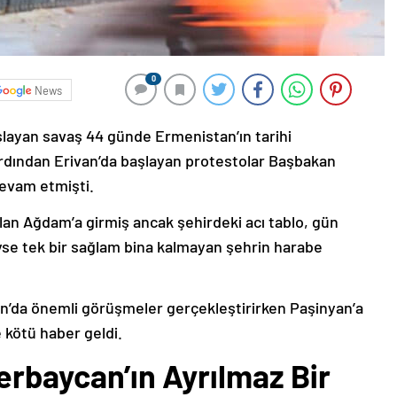
0
News
şlayan savaş 44 günde Ermenistan’ın tarihi
ardından Erivan’da başlayan protestolar Başbakan
devam etmişti.
lan Ağdam’a girmiş ancak şehirdeki acı tablo, gün
deyse tek bir sağlam bina kalmayan şehrin harabe
’da önemli görüşmeler gerçekleştirirken Paşinyan’a
 kötü haber geldi.
erbaycan’ın Ayrılmaz Bir