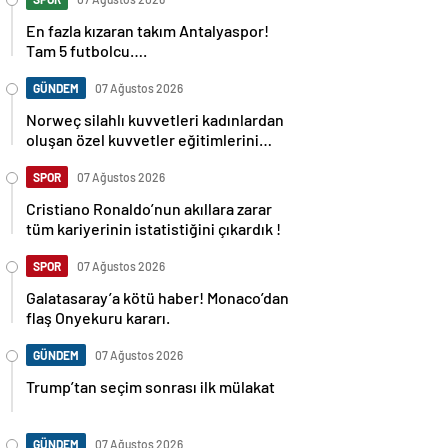
En fazla kızaran takım Antalyaspor!
Tam 5 futbolcu….
GÜNDEM
07 Ağustos 2026
Norweç silahlı kuvvetleri kadınlardan
oluşan özel kuvvetler eğitimlerini
başlattı.
SPOR
07 Ağustos 2026
Cristiano Ronaldo’nun akıllara zarar
tüm kariyerinin istatistiğini çıkardık !
SPOR
07 Ağustos 2026
Galatasaray’a kötü haber! Monaco’dan
flaş Onyekuru kararı.
GÜNDEM
07 Ağustos 2026
Trump’tan seçim sonrası ilk mülakat
GÜNDEM
07 Ağustos 2026