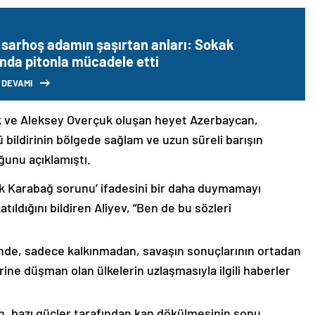
 sarhoş adamın şaşırtan anları: Sokak
ında pitonla mücadele etti
 DEVAMI
k ve Aleksey Overçuk oluşan heyet Azerbaycan,
 bildirinin bölgede sağlam ve uzun süreli barışın
ğunu açıklamıştı.
lık Karabağ sorunu’ ifadesini bir daha duymamayı
ıldığını bildiren Aliyev, “Ben de bu sözleri
nde, sadece kalkınmadan, savaşın sonuçlarının ortadan
rine düşman olan ülkelerin uzlaşmasıyla ilgili haberler
nin, bazı güçler tarafından kan dökülmesinin sonu,