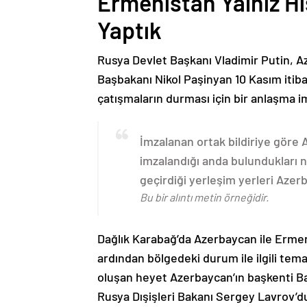
Ermenistan Yalnız H
Yaptık
Rusya Devlet Başkanı Vladimir Putin, 
Başbakanı Nikol Paşinyan 10 Kasım itib
çatışmaların durması için bir anlaşma i
İmzalanan ortak bildiriye göre
imzalandığı anda bulundukları n
geçirdiği yerleşim yerleri Aze
Bu bir alıntı metin örneğidir.
Dağlık Karabağ’da Azerbaycan ile Erme
ardından bölgedeki durum ile ilgili t
oluşan heyet Azerbaycan’ın başkenti B
Rusya Dışişleri Bakanı Sergey Lavrov’d