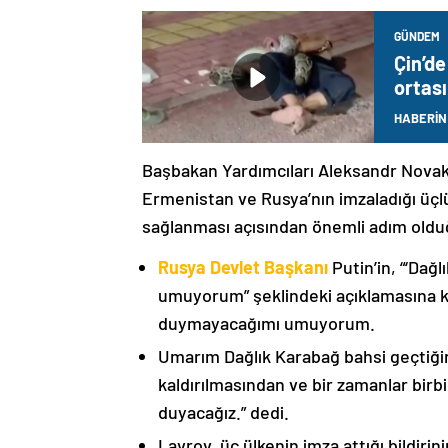
GÜNDEM
Çin’de
ortas
HABERİN
Başbakan Yardımcıları Aleksandr Nova
Ermenistan ve Rusya’nın imzaladığı üçlü
sağlanması açısından önemli adım oldu
Rusya Devlet Başkanı
Putin’in, “‘Dağ
umuyorum” şeklindeki açıklamasına kat
duymayacağımı umuyorum.
Umarım Dağlık Karabağ bahsi geçtiği
kaldırılmasından ve bir zamanlar birbi
duyacağız.” dedi.
Lavrov, üç ülkenin imza attığı bildiri