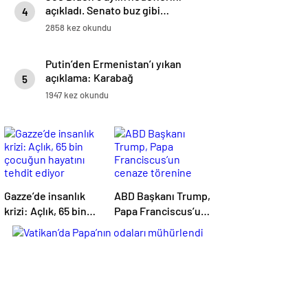
açıkladı. Senato buz gibi…
4
2858 kez okundu
Putin’den Ermenistan’ı yıkan
açıklama: Karabağ
5
Azerbaycan’ın ayrılmaz bir
1947 kez okundu
parçasıdır!
Gazze’de insanlık
ABD Başkanı Trump,
krizi: Açlık, 65 bin
Papa Franciscus’un
çocuğun hayatını
cenaze törenine
tehdit ediyor
katılacak