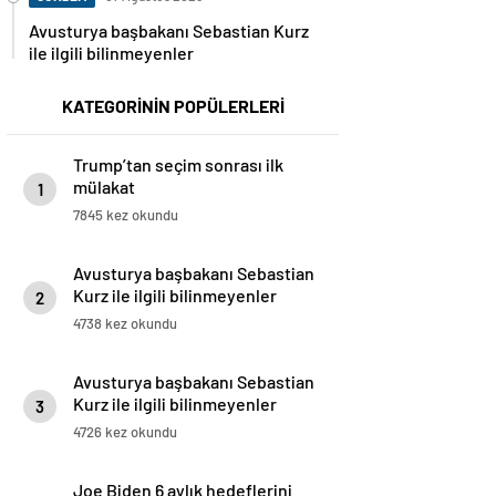
Avusturya başbakanı Sebastian Kurz
ile ilgili bilinmeyenler
KATEGORİNİN POPÜLERLERİ
Trump’tan seçim sonrası ilk
mülakat
1
7845 kez okundu
Avusturya başbakanı Sebastian
Kurz ile ilgili bilinmeyenler
2
4738 kez okundu
Avusturya başbakanı Sebastian
Kurz ile ilgili bilinmeyenler
3
4726 kez okundu
Joe Biden 6 aylık hedeflerini