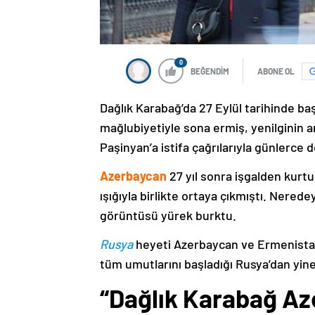
0
BEĞENDİM
ABONE OL
Dağlık Karabağ’da 27 Eylül tarihinde ba
mağlubiyetiyle sona ermiş, yenilginin 
Paşinyan’a istifa çağrılarıyla günlerce 
Azerbaycan
27 yıl sonra işgalden kurtu
ışığıyla birlikte ortaya çıkmıştı. Nere
görüntüsü yürek burktu.
Rusya
heyeti Azerbaycan ve Ermenistan
tüm umutlarını başladığı Rusya’dan yine
“Dağlık Karabağ Az