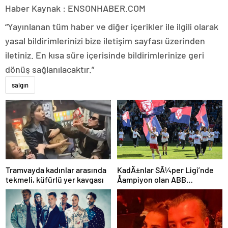
Haber Kaynak : ENSONHABER.COM
“Yayınlanan tüm haber ve diğer içerikler ile ilgili olarak
yasal bildirimlerinizi bize iletişim sayfası üzerinden
iletiniz. En kısa süre içerisinde bildirimlerinize geri
dönüş sağlanılacaktır.”
salgın
KadÄ±nlar SÃ¼per Ligi’nde
Tramvayda kadınlar arasında
Åampiyon olan ABB
tekmeli, küfürlü yer kavgası
Fomget’ten FenerbahÃ§e’ye
gÃ¶nderme