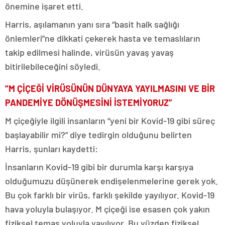
önemine işaret etti.
Harris, aşılamanın yanı sıra “basit halk sağlığı
önlemleri”ne dikkati çekerek hasta ve temaslıların
takip edilmesi halinde, virüsün yavaş yavaş
bitirilebileceğini söyledi.
“M ÇİÇEĞİ VİRÜSÜNÜN DÜNYAYA YAYILMASINI VE BİR
PANDEMİYE DÖNÜŞMESİNİ İSTEMİYORUZ”
M çiçeğiyle ilgili insanların “yeni bir Kovid-19 gibi süreç
başlayabilir mi?” diye tedirgin olduğunu belirten
Harris, şunları kaydetti:
İnsanların Kovid-19 gibi bir durumla karşı karşıya
olduğumuzu düşünerek endişelenmelerine gerek yok.
Bu çok farklı bir virüs, farklı şekilde yayılıyor. Kovid-19
hava yoluyla bulaşıyor. M çiçeği ise esasen çok yakın
fiziksel temas yoluyla yayılıyor. Bu yüzden fiziksel