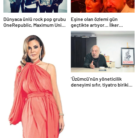
Dünyaca ünlü rock pop grubu
Eşine olan özlemi gün
OneRepublic, Maximum Uniq
geçtikte artıyor… İlker
Açıkhava’da yaz sezonunu
Sünneli’den yürek yakan
açacak
Tanyeli paylaşımı: Bir gün
buluşacağız…
‘Üzümcü’nün yöneticilik
deneyimi sıfır, tiyatro birikimi
ise tartışmalı!’