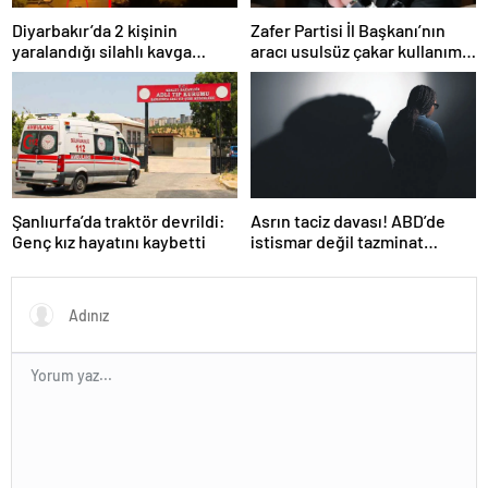
Diyarbakır’da 2 kişinin
Zafer Partisi İl Başkanı’nın
yaralandığı silahlı kavga
aracı usulsüz çakar kullanımı
kamerada
nedeniyle trafikten men
edildi!
Şanlıurfa’da traktör devrildi:
Asrın taciz davası! ABD’de
Genç kız hayatını kaybetti
istismar değil tazminat
konuşuldu