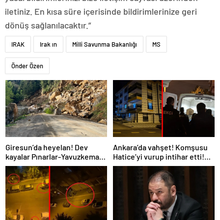
iletiniz. En kısa süre içerisinde bildirimlerinize geri
dönüş sağlanılacaktır.”
IRAK
Irak ın
Milli Savunma Bakanlığı
MS
Önder Özen
Giresun’da heyelan! Dev
Ankara’da vahşet! Komşusu
kayalar Pınarlar-Yavuzkemal
Hatice’yi vurup intihar etti!
kara yolu ulaşıma kapattı
Daha 21 yaşındaydı…