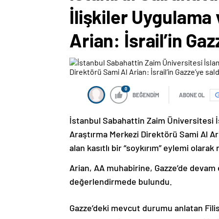
İlişkiler Uygulama
Arian: İsrail’in Gaz
0
BEĞENDİM
ABONE OL
İstanbul Sabahattin Zaim Üniversitesi 
Araştırma Merkezi Direktörü Sami Al Arian,
alan kasıtlı bir “soykırım” eylemi olarak 
Arian, AA muhabirine, Gazze’de devam e
değerlendirmede bulundu.
Gazze’deki mevcut durumu anlatan Filisti