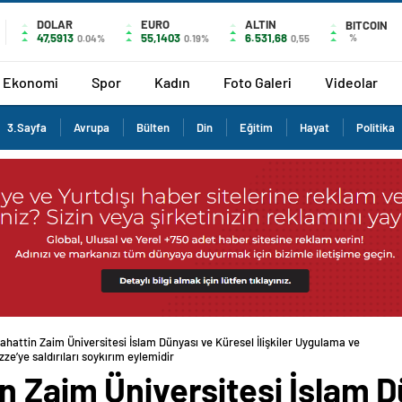
DOLAR
EURO
ALTIN
BITCOIN
47,5913
55,1403
6.531,68
%
0.04%
0.19%
0,55
Ekonomi
Spor
Kadın
Foto Galeri
Videolar
3.Sayfa
Avrupa
Bülten
Din
Eğitim
Hayat
Politika
ahattin Zaim Üniversitesi İslam Dünyası ve Küresel İlişkiler Uygulama ve
ze’ye saldırıları soykırım eylemidir
n Zaim Üniversitesi İslam D