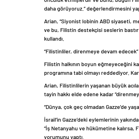
daha görüyoruz.” değerlendirmesini yap
Arian, “Siyonist lobinin ABD siyaseti,
ve bu, Filistin destekçisi seslerin bastı
kullandı.
“Filistinliler, direnmeye devam edecek”
Filistin halkının boyun eğmeyeceğini kay
programına tabi olmayı reddediyor. Kara
Arian, Filistinlilerin yaşanan büyük acı
tayin hakkı elde edene kadar “direnmey
“Dünya, çok geç olmadan Gazze’de yaşana
İsrail’in Gazze’deki eylemlerinin yakın
“İş Netanyahu ve hükümetine kalırsa, Fi
yorumunu yaptı.