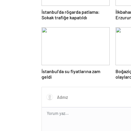
İstanbul’da rögarda patlama:
İlkbaha
Sokak trafiğe kapatıldı
Erzurum
İstanbul’da su fiyatlarına zam
Boğaziç
geldi
olaylar