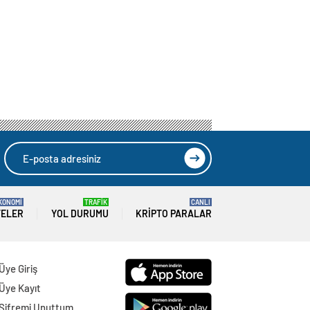
KONOMİ
TRAFİK
CANLI
TELER
YOL DURUMU
KRIPTO PARALAR
Üye Giriş
Üye Kayıt
Şifremi Unuttum