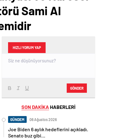
törü Sami Al
lemidir
HIZLI YORUM YAP
GÖNDER
SON DAKİKA
HABERLERİ
GÜNDEM
06 Ağustos 2026
Joe Biden 6 aylık hedeflerini açıkladı.
Senato buz gibi…