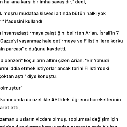
n halkına karşı bir imha savaşıdır.” dedi.
il, meşru müdafaa kisvesi altında bütün halkı yok
” ifadesini kullandı.
insansızlaştırmaya çalıştığını belirten Arian, İsrail’in 7
“Gazze’yi yaşanmaz hale getirmeye ve Filistinlilere korku
nin parçası” olduğunu kaydetti.
d benzeri” koşulların altını çizen Arian, “Bir Yahudi
ını iddia etmek istiyorlar ancak tarihi Filistin’deki
ı çoktan aştı.” diye konuştu.
 olmuştur”
 konusunda da özellikle ABD’deki öğrenci hareketlerinin
ret etti.
r zaman ulusların vicdanı olmuş, toplumsal değişim için
tin’deki soykırıma karşı yapılan protestolarda bir kez