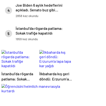
Joe Biden 6 aylık hedeflerini
açıkladı. Senato buz gibi…
4
2858 kez okundu
İstanbul’da rögarda patlama:
Sokak trafiğe kapatıldı
5
1959 kez okundu
İstanbul’da rögarda
İlkbaharda kış geri
patlama: Sokak
döndü: Erzurum’a
trafiğe kapatıldı
lapa lapa kar yağdı