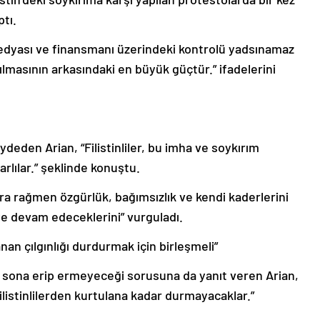
tı.
 medyası ve finansmanı üzerindeki kontrolü yadsınamaz
rılmasının arkasındaki en büyük güçtür.” ifadelerini
deden Arian, “Filistinliler, bu imha ve soykırım
rlılar.” şeklinde konuştu.
lara rağmen özgürlük, bağımsızlık ve kendi kaderlerini
e devam edeceklerini” vurguladı.
n çılgınlığı durdurmak için birleşmeli”
da sona erip ermeyeceği sorusuna da yanıt veren Arian,
listinlilerden kurtulana kadar durmayacaklar.”