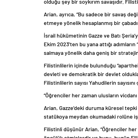
olduğu şey bir soykırım savaşıdır. Filisti
Arian, ayrıca, “Bu sadece bir savaş değ
etmeye yönelik hesaplanmış bir çabadır.
İsrail hükümetinin Gazze ve Batı Şeria’yı 
Ekim 2023’ten bu yana attığı adımların 
salmaya yönelik daha geniş bir strateji
Filistinlilerin içinde bulunduğu “aparthei
devleti ve demokratik bir devlet olduklar
Filistinlilerin sayısı Yahudilerin sayısın
“Öğrenciler her zaman ulusların vicdanı
Arian, Gazze’deki duruma küresel tepki
statükoya meydan okumadaki rolüne işa
Filistinli düşünür Arian, “Öğrenciler he
öncülük etmişlerdir ve bunu, bugün Filis