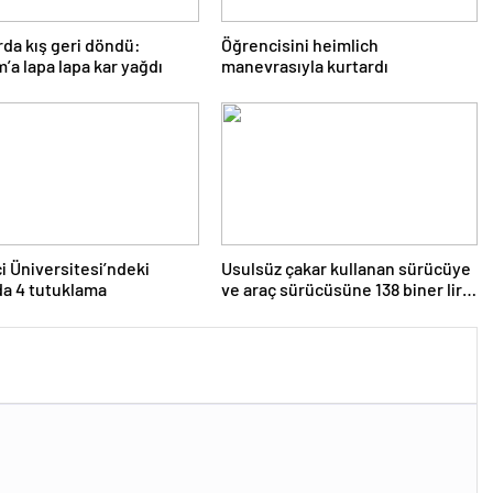
rda kış geri döndü:
Öğrencisini heimlich
’a lapa lapa kar yağdı
manevrasıyla kurtardı
i Üniversitesi’ndeki
Usulsüz çakar kullanan sürücüye
da 4 tutuklama
ve araç sürücüsüne 138 biner lira
ceza kesildi