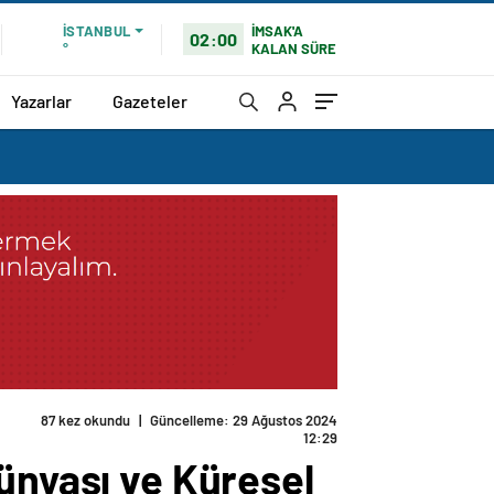
İMSAK'A
İSTANBUL
02:00
KALAN SÜRE
°
Yazarlar
Gazeteler
87 kez okundu
|
Güncelleme: 29 Ağustos 2024
12:29
ünyası ve Küresel