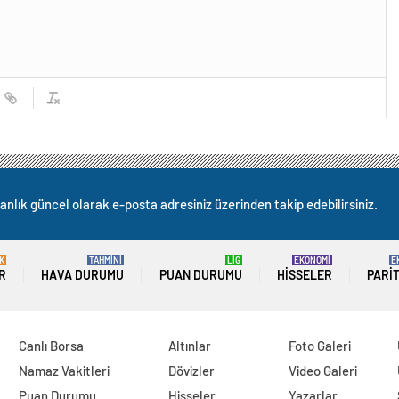
anlık güncel olarak e-posta adresiniz üzerinden takip edebilirsiniz.
K
TAHMİNİ
LİG
EKONOMİ
E
R
HAVA DURUMU
PUAN DURUMU
HISSELER
PARI
Canlı Borsa
Altınlar
Foto Galeri
Namaz Vakitleri
Dövizler
Video Galeri
Puan Durumu
Hisseler
Yazarlar