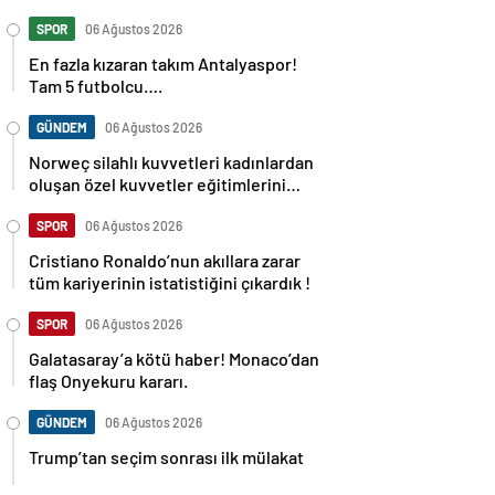
SPOR
06 Ağustos 2026
En fazla kızaran takım Antalyaspor!
Tam 5 futbolcu….
GÜNDEM
06 Ağustos 2026
Norweç silahlı kuvvetleri kadınlardan
oluşan özel kuvvetler eğitimlerini
başlattı.
SPOR
06 Ağustos 2026
Cristiano Ronaldo’nun akıllara zarar
tüm kariyerinin istatistiğini çıkardık !
SPOR
06 Ağustos 2026
Galatasaray’a kötü haber! Monaco’dan
flaş Onyekuru kararı.
GÜNDEM
06 Ağustos 2026
Trump’tan seçim sonrası ilk mülakat