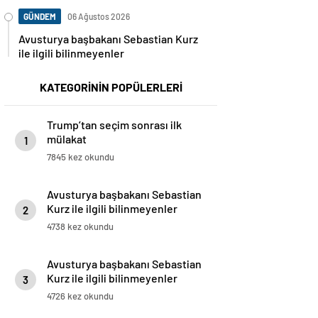
GÜNDEM
06 Ağustos 2026
Avusturya başbakanı Sebastian Kurz
ile ilgili bilinmeyenler
KATEGORİNİN POPÜLERLERİ
Trump’tan seçim sonrası ilk
mülakat
1
7845 kez okundu
Avusturya başbakanı Sebastian
Kurz ile ilgili bilinmeyenler
2
4738 kez okundu
Avusturya başbakanı Sebastian
Kurz ile ilgili bilinmeyenler
3
4726 kez okundu