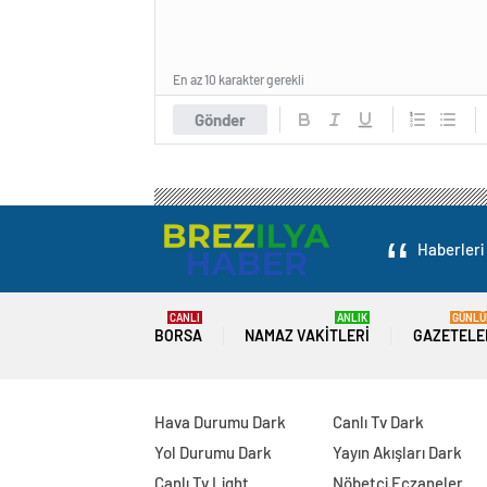
En az 10 karakter gerekli
Gönder
Haberleri 
CANLI
ANLIK
GÜNLÜ
BORSA
NAMAZ VAKITLERI
GAZETELE
Hava Durumu Dark
Canlı Tv Dark
Yol Durumu Dark
Yayın Akışları Dark
Canlı Tv Light
Nöbetçi Eczaneler