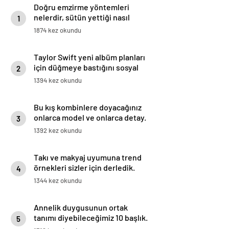
Doğru emzirme yöntemleri
nelerdir, sütün yettiği nasıl
1
anlaşılır?
1874 kez okundu
Taylor Swift yeni albüm planları
için düğmeye bastığını sosyal
2
medyadan duyurdu!
1394 kez okundu
Bu kış kombinlere doyacağınız
onlarca model ve onlarca detay.
3
1392 kez okundu
Takı ve makyaj uyumuna trend
örnekleri sizler için derledik.
4
1344 kez okundu
Annelik duygusunun ortak
tanımı diyebileceğimiz 10 başlık.
5