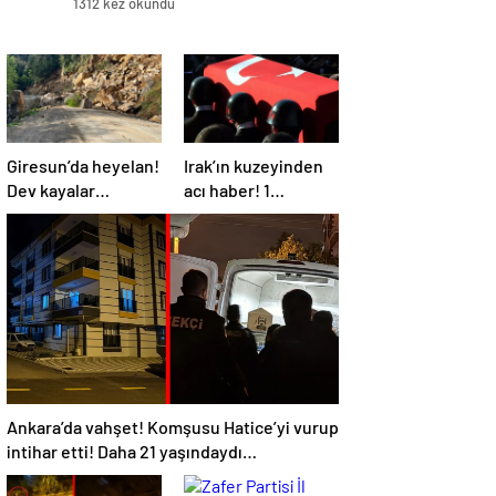
1312 kez okundu
Giresun’da heyelan!
Irak’ın kuzeyinden
Dev kayalar
acı haber! 1
Pınarlar-
askerimiz şehit
Yavuzkemal kara
yolu ulaşıma kapattı
Ankara’da vahşet! Komşusu Hatice’yi vurup
intihar etti! Daha 21 yaşındaydı…