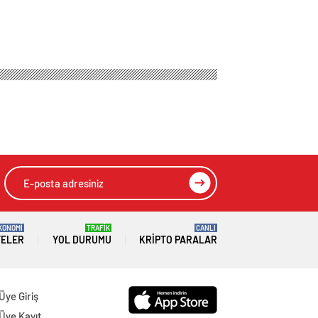
HIZLI YORUM YAP
GÖNDER
SON DAKİKA
HABERLERİ