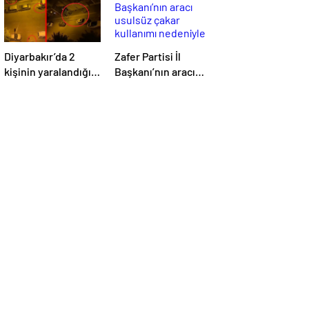
Diyarbakır’da 2
Zafer Partisi İl
kişinin yaralandığı
Başkanı’nın aracı
silahlı kavga
usulsüz çakar
kamerada
kullanımı nedeniyle
trafikten men
edildi!