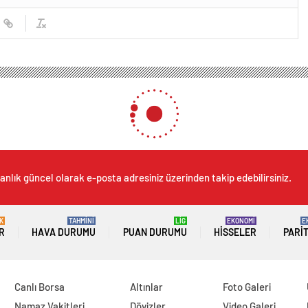
hane’de markete silahlı saldırı
e silahlı saldırı