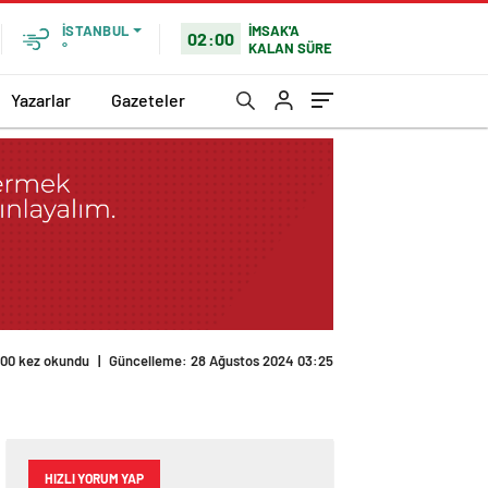
İMSAK'A
İSTANBUL
02:00
KALAN SÜRE
°
Yazarlar
Gazeteler
HIZLI YORUM YAP