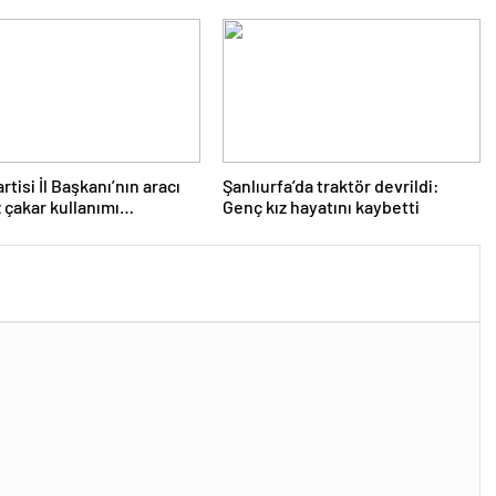
21 yaşındaydı…
rtisi İl Başkanı’nın aracı
Şanlıurfa’da traktör devrildi:
 çakar kullanımı
Genç kız hayatını kaybetti
le trafikten men edildi!