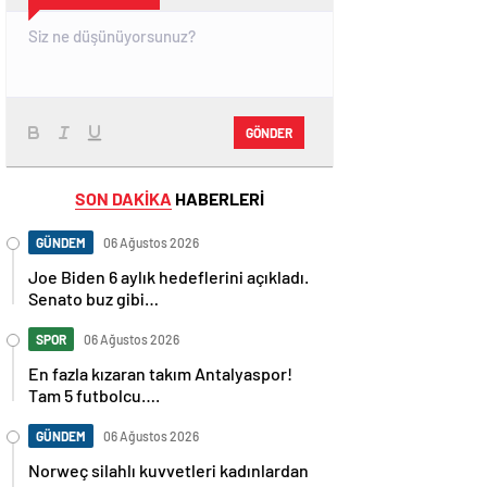
GÖNDER
SON DAKİKA
HABERLERİ
GÜNDEM
06 Ağustos 2026
Joe Biden 6 aylık hedeflerini açıkladı.
Senato buz gibi…
SPOR
06 Ağustos 2026
En fazla kızaran takım Antalyaspor!
Tam 5 futbolcu….
GÜNDEM
06 Ağustos 2026
Norweç silahlı kuvvetleri kadınlardan