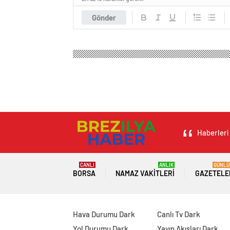
Gönder
Brezilya Haber
Magazin
Aşk & Cinsellik
Kağıt
Kağıthane’de market