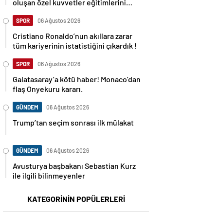
oluşan özel kuvvetler eğitimlerini
başlattı.
SPOR
06 Ağustos 2026
Cristiano Ronaldo’nun akıllara zarar
tüm kariyerinin istatistiğini çıkardık !
SPOR
06 Ağustos 2026
Galatasaray’a kötü haber! Monaco’dan
flaş Onyekuru kararı.
GÜNDEM
06 Ağustos 2026
Trump’tan seçim sonrası ilk mülakat
GÜNDEM
06 Ağustos 2026
Avusturya başbakanı Sebastian Kurz
ile ilgili bilinmeyenler
KATEGORİNİN POPÜLERLERİ