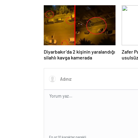
ulaşıma kapattı
Diyarbakır’da 2 kişinin yaralandığı
Zafer Pa
silahlı kavga kamerada
usulsüz
nedeniy
En az 10 karakter gerekli