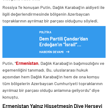
Rossiya 1’e konuşan Putin, Dağlık Karabağ’ın aidiyeti ile
ilgili değerlendirmesinde bölgenin Azerbaycan
topraklarının ayrılmaz bir parçası olduğunu söyledi.
POLITIKA
Dem Partili Çandar’dan
Erdoğan’ın “İsrail”
Açıklamasına Tepki: “Yeni Bir
HABERİN DEVAMI
‘Beka Sorunu’ Yaratma
Çabası”
Putin, “
Ermenistan
, Dağlık Karabağ’ın bağımsızlığını ve
egemenliğini tanımadı. Bu, uluslararası hukuk
açısından hem Dağlık Karabağ’ın hem de ona komşu
tüm bölgelerin Azerbaycan Cumhuriyeti topraklarının
ayrılmaz bir parçası olduğu anlamına geliyordu” diye
konuştu.
Ermenistan Yalnız Hissetmesin Diye Herşeyi