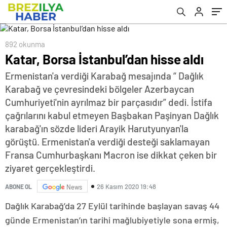
892 okunma
Katar, Borsa İstanbul’dan hisse aldı
Ermenistan'a verdiği Karabağ mesajında “ Dağlık
Karabağ ve çevresindeki bölgeler Azerbaycan
Cumhuriyeti'nin ayrılmaz bir parçasıdır” dedi. İstifa
çağrılarını kabul etmeyen Başbakan Paşinyan Dağlık
karabağ'ın sözde lideri Arayik Harutyunyan'la
görüştü. Ermenistan'a verdiği desteği saklamayan
Fransa Cumhurbaşkanı Macron ise dikkat çeken bir
ziyaret gerçekleştirdi.
26 Kasım 2020 19:48
ABONE OL
News
Dağlık Karabağ’da 27 Eylül tarihinde başlayan savaş 44
günde Ermenistan’ın tarihi mağlubiyetiyle sona ermiş,