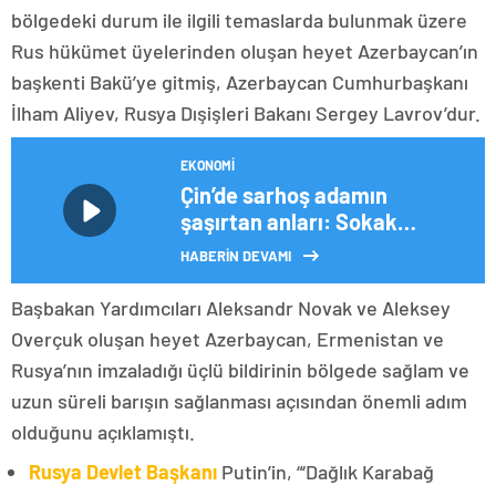
bölgedeki durum ile ilgili temaslarda bulunmak üzere
Rus hükümet üyelerinden oluşan heyet Azerbaycan’ın
başkenti Bakü’ye gitmiş, Azerbaycan Cumhurbaşkanı
İlham Aliyev, Rusya Dışişleri Bakanı Sergey Lavrov’dur.
EKONOMI
Çin’de sarhoş adamın
şaşırtan anları: Sokak
ortasında pitonla mücadele
HABERİN DEVAMI
etti
Başbakan Yardımcıları Aleksandr Novak ve Aleksey
Overçuk oluşan heyet Azerbaycan, Ermenistan ve
Rusya’nın imzaladığı üçlü bildirinin bölgede sağlam ve
uzun süreli barışın sağlanması açısından önemli adım
olduğunu açıklamıştı.
Rusya Devlet Başkanı
Putin’in, “‘Dağlık Karabağ