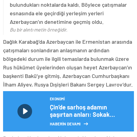
bulundukları noktalarda kaldı. Böylece çatışmalar
esnasında ele geçirdiği yerleşim yerleri
Azerbaycan’ın denetimine geçmiş oldu.
Bu bir alıntı metin örneğidir.
Dağlık Karabağ’da Azerbaycan ile Ermenistan arasında
çatışmaları sonlandıran anlaşmanın ardından
bölgedeki durum ile ilgili temaslarda bulunmak üzere
Rus hükümet üyelerinden oluşan heyet Azerbaycan’ın
başkenti Bakü’ye gitmiş, Azerbaycan Cumhurbaşkanı
İlham Aliyev, Rusya Dışişleri Bakanı Sergey Lavrov’dur.
EKONOMI
Çin’de sarhoş adamın
şaşırtan anları: Sokak
ortasında pitonla mücadele
HABERİN DEVAMI
etti