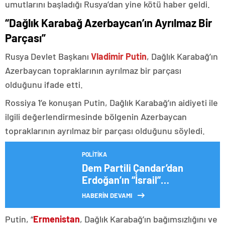
umutlarını başladığı Rusya’dan yine kötü haber geldi.
“Dağlık Karabağ Azerbaycan’ın Ayrılmaz Bir
Parçası”
Rusya Devlet Başkanı
Vladimir Putin
, Dağlık Karabağ’ın
Azerbaycan topraklarının ayrılmaz bir parçası
olduğunu ifade etti.
Rossiya 1’e konuşan Putin, Dağlık Karabağ’ın aidiyeti ile
ilgili değerlendirmesinde bölgenin Azerbaycan
topraklarının ayrılmaz bir parçası olduğunu söyledi.
POLITIKA
Dem Partili Çandar’dan
Erdoğan’ın “İsrail”
Açıklamasına Tepki: “Yeni Bir
HABERİN DEVAMI
‘Beka Sorunu’ Yaratma
Çabası”
Putin, “
Ermenistan
, Dağlık Karabağ’ın bağımsızlığını ve