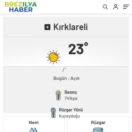
Kırklareli
23˚
/˚
Bugün : Açık
Basınç
741kpa
Rüzgar Yönü
Kuzeydoğu
Nem
Rüzgar