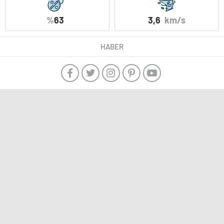
%
63
3,6
km/s
HABER