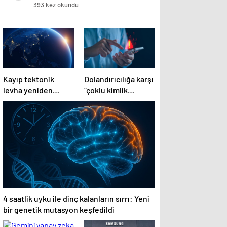
393 kez okundu
Kayıp tektonik
Dolandırıcılığa karşı
levha yeniden
“çoklu kimlik
ortaya çıkıyor…
doğrulaması”
tavsiyesi
4 saatlik uyku ile dinç kalanların sırrı: Yeni
bir genetik mutasyon keşfedildi