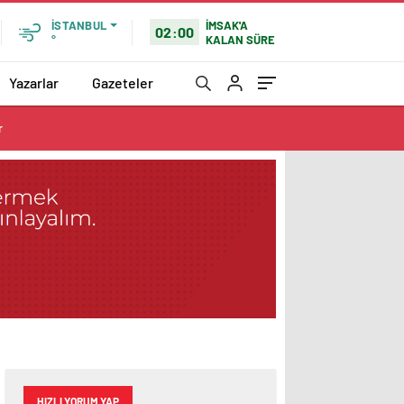
İMSAK'A
İSTANBUL
02:00
KALAN SÜRE
°
Yazarlar
Gazeteler
r
HIZLI YORUM YAP