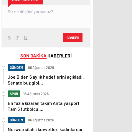
GÖNDER
SON DAKİKA
HABERLERİ
GÜNDEM
06 Ağustos 2026
Joe Biden 6 aylık hedeflerini açıkladı.
Senato buz gibi…
SPOR
06 Ağustos 2026
En fazla kızaran takım Antalyaspor!
Tam 5 futbolcu….
GÜNDEM
06 Ağustos 2026
Norweç silahlı kuvvetleri kadınlardan