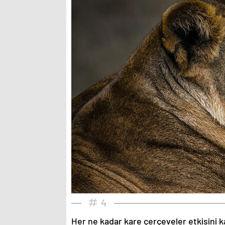
4
Her ne kadar kare çerçeveler etkisini k