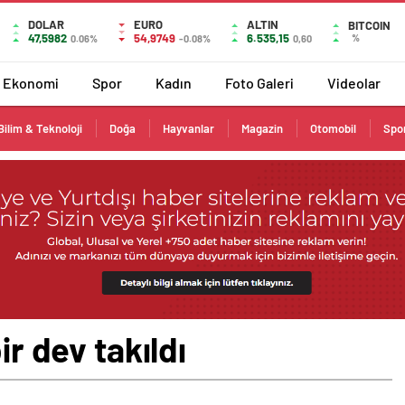
DOLAR
EURO
ALTIN
BITCOIN
47,5982
54,9749
6.535,15
%
0.06%
-0.08%
0,60
Ekonomi
Spor
Kadın
Foto Galeri
Videolar
Bilim & Teknoloji
Doğa
Hayvanlar
Magazin
Otomobil
Spo
ir dev takıldı