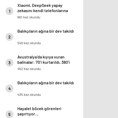
Xiaomi, DeepSeek yapay
zekasını kendi telefonlarına
1
getiriyor
661 kez okundu
Balıkçıların ağına bir dev takıldı
2
549 kez okundu
Avustralya’da kıyıya vuran
balinalar: 70’i kurtarıldı, 380’i
3
öldü
452 kez okundu
Balıkçıların ağına bir dev takıldı
4
435 kez okundu
Hayalet böcek görenleri
şaşırtıyor…
5