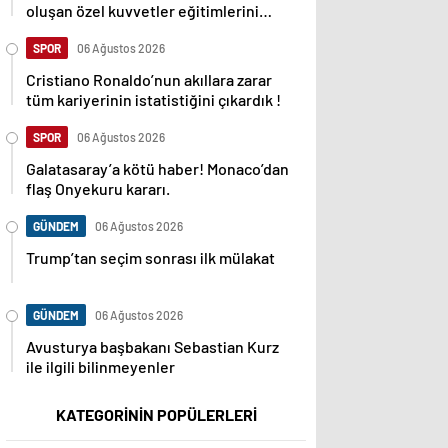
oluşan özel kuvvetler eğitimlerini
başlattı.
SPOR
06 Ağustos 2026
Cristiano Ronaldo’nun akıllara zarar
tüm kariyerinin istatistiğini çıkardık !
SPOR
06 Ağustos 2026
Galatasaray’a kötü haber! Monaco’dan
flaş Onyekuru kararı.
GÜNDEM
06 Ağustos 2026
Trump’tan seçim sonrası ilk mülakat
GÜNDEM
06 Ağustos 2026
Avusturya başbakanı Sebastian Kurz
ile ilgili bilinmeyenler
KATEGORİNİN POPÜLERLERİ