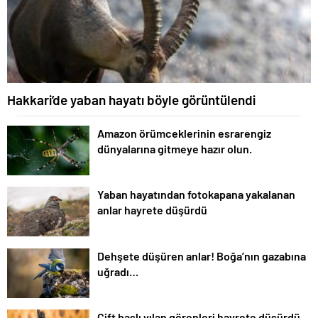
Hakkari’de yaban hayatı böyle görüntülendi
Amazon örümceklerinin esrarengiz
dünyalarına gitmeye hazır olun.
Yaban hayatından fotokapana yakalanan
anlar hayrete düşürdü
Dehşete düşüren anlar! Boğa’nın gazabına
uğradı…
Çift başlı yılan görenleri hayrete düşürdü