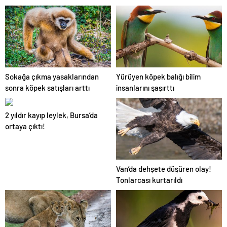
gitmeye hazır olun.
Geographic görüntüledi.
Sokağa çıkma yasaklarından
Yürüyen köpek balığı bilim
sonra köpek satışları arttı
insanlarını şaşırttı
2 yıldır kayıp leylek, Bursa’da
ortaya çıktı!
Van’da dehşete düşüren olay!
Tonlarcası kurtarıldı