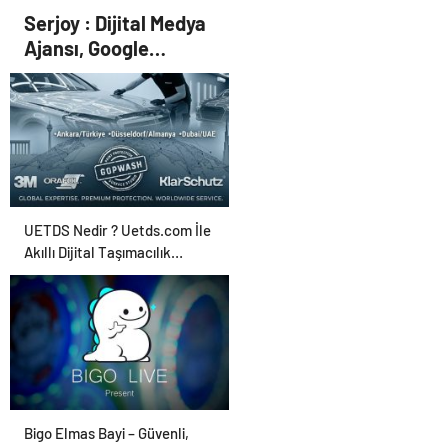
Erzurum’a lapa lapa kar
Serjoy : Dijital Medya
yağdı
Ajansı, Google
Reklam Ajansı, SEO
Ajansı ve Web
Tasarım Ajansı
UETDS Nedir ? Uetds.com İle
Akıllı Dijital Taşımacılık
Yazılımı
Bigo Elmas Bayi – Güvenli,