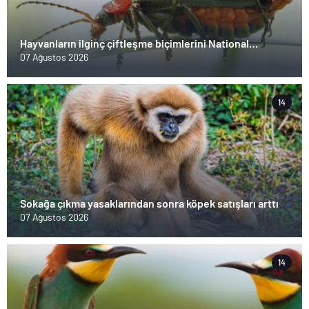
Hayvanların ilginç çiftleşme biçimlerini National
Geographic görüntüledi.
07 Ağustos 2026
14
Sokağa çıkma yasaklarından sonra köpek satışları arttı
07 Ağustos 2026
14