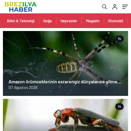
Bilim & Teknoloji
Doğa
Hayvanlar
Magazin
Otomobil
14
Amazon örümceklerinin esrarengiz dünyalarına gitmeye
hazır olun.
07 Ağustos 2026
14