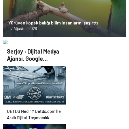
Yürüyen köpek balığı bilim insanlarını şaşırttı
07 Ağustos 2026
Serjoy : Dijital Medya
Ajansı, Google
Reklam Ajansı, SEO
Ajansı ve Web
Tasarım Ajansı
UETDS Nedir ? Uetds.com İle
Akıllı Dijital Taşımacılık
Yazılımı