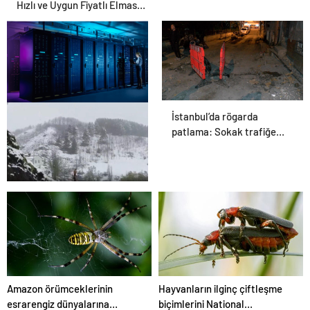
Hızlı ve Uygun Fiyatlı Elmas
Satın Almanın Yeni Adresi
İstanbul’da rögarda
Datahost İle Güvenilir
patlama: Sokak trafiğe
Sunucu Hizmetleri
kapatıldı
İlkbaharda kış geri döndü:
Erzurum’a lapa lapa kar
yağdı
Amazon örümceklerinin
Hayvanların ilginç çiftleşme
esrarengiz dünyalarına
biçimlerini National