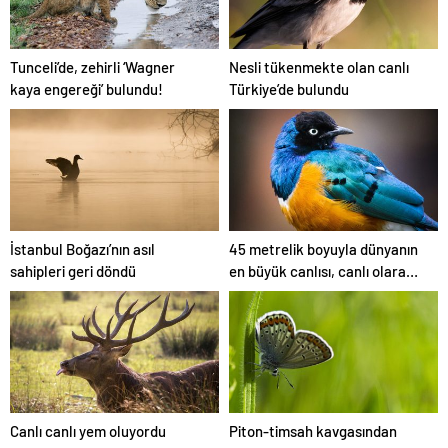
Tunceli’de, zehirli ‘Wagner
Nesli tükenmekte olan canlı
kaya engereği’ bulundu!
Türkiye’de bulundu
İstanbul Boğazı’nın asıl
45 metrelik boyuyla dünyanın
sahipleri geri döndü
en büyük canlısı, canlı olarak
bulundu!
Canlı canlı yem oluyordu
Piton-timsah kavgasından