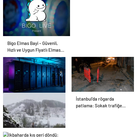
Bigo Elmas Bayi – Güvenli,
Hızlı ve Uygun Fiyatlı Elmas
Satın Almanın Yeni Adresi
İstanbul’da rögarda
Datahost İle Güvenilir
patlama: Sokak trafiğe
Sunucu Hizmetleri
kapatıldı
İlkbaharda kış geri döndü: