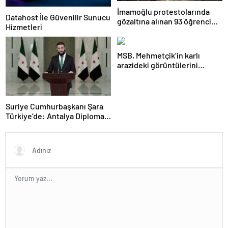
İmamoğlu protestolarında
Datahost İle Güvenilir Sunucu
gözaltına alınan 93 öğrenci
Hizmetleri
hakkında tahliye kararı
MSB, Mehmetçik’in karlı
arazideki görüntülerini
paylaştı
Suriye Cumhurbaşkanı Şara
Türkiye’de: Antalya Diplomasi
Forumu’na katıldı