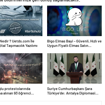
edir ? Uetds.com İle
Bigo Elmas Bayi – Güvenli, Hızlı ve
ijital Taşımacılık Yazılımı
Uygun Fiyatlı Elmas Satın
Almanın Yeni Adresi
lu protestolarında
Suriye Cumhurbaşkanı Şara
na alınan 93 öğrenci
Türkiye’de: Antalya Diplomasi
a tahliye kararı
Forumu’na katıldı