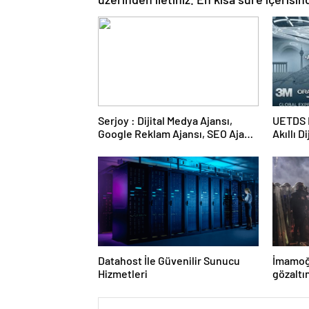
Serjoy : Dijital Medya Ajansı,
UETDS N
Google Reklam Ajansı, SEO Ajansı
Akıllı D
ve Web Tasarım Ajansı
Datahost İle Güvenilir Sunucu
İmamoğ
Hizmetleri
gözaltı
hakkınd