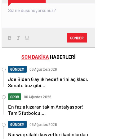
GÖNDER
SON DAKİKA
HABERLERİ
GÜNDEM
06 Ağustos 2026
Joe Biden 6 aylık hedeflerini açıkladı.
Senato buz gibi…
SPOR
06 Ağustos 2026
En fazla kızaran takım Antalyaspor!
Tam 5 futbolcu….
GÜNDEM
06 Ağustos 2026
Norweç silahlı kuvvetleri kadınlardan