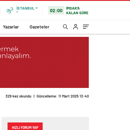
İMSAK'A
İSTANBUL
02:00
KALAN SÜRE
°
Yazarlar
Gazeteler
HIZLI YORUM YAP