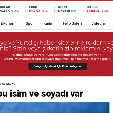
DOLAR
EURO
ALTIN
BITCOIN
47,5977
54,9772
6.498,81
3066809
0.06%
-0.1%
0,04
-0,50%
Ekonomi
Spor
Kadın
Foto Galeri
Videolar
e soyadı var
bu isim ve soyadı var