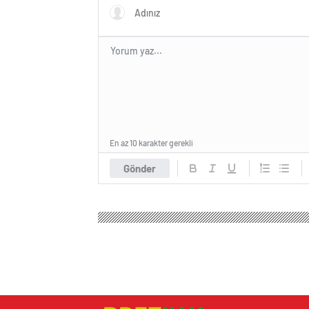
En az 10 karakter gerekli
Gönder
Brezilya Haber
Genel
Dünürünü pazarda pompalı 
Dünürünü pazarda 