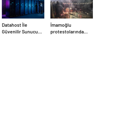
Datahost İle
İmamoğlu
Güvenilir Sunucu
protestolarında
Hizmetleri
gözaltına alınan 93
öğrenci hakkında
tahliye kararı