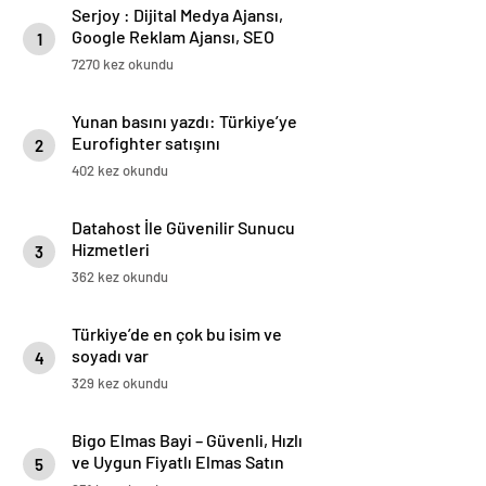
Serjoy : Dijital Medya Ajansı,
Google Reklam Ajansı, SEO
1
Ajansı ve Web Tasarım Ajansı
7270 kez okundu
Yunan basını yazdı: Türkiye’ye
Eurofighter satışını
2
engelleyemeyiz
402 kez okundu
Datahost İle Güvenilir Sunucu
Hizmetleri
3
362 kez okundu
Türkiye’de en çok bu isim ve
soyadı var
4
329 kez okundu
Bigo Elmas Bayi – Güvenli, Hızlı
ve Uygun Fiyatlı Elmas Satın
5
Almanın Yeni Adresi