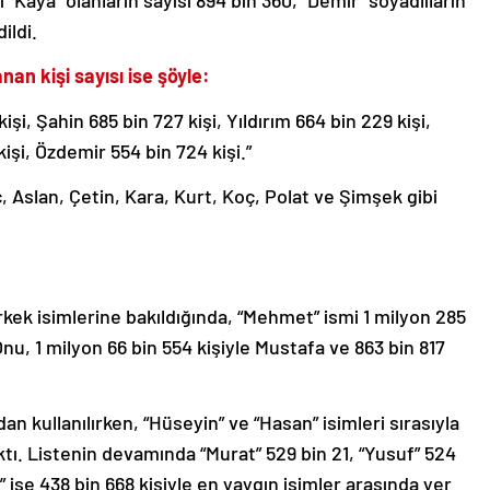
ı “Kaya” olanların sayısı 894 bin 360, “Demir” soyadlıların
ildi.
nan kişi sayısı ise şöyle:
 kişi, Şahin 685 bin 727 kişi, Yıldırım 664 bin 229 kişi,
kişi, Özdemir 554 bin 724 kişi.”
, Aslan, Çetin, Kara, Kurt, Koç, Polat ve Şimşek gibi
kek isimlerine bakıldığında, “Mehmet” ismi 1 milyon 285
 Onu, 1 milyon 66 bin 554 kişiyle Mustafa ve 863 bin 817
ndan kullanılırken, “Hüseyin” ve “Hasan” isimleri sırasıyla
ıktı. Listenin devamında “Murat” 529 bin 21, “Yusuf” 524
” ise 438 bin 668 kişiyle en yaygın isimler arasında yer