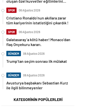
oluşan özel kuvvetler eğitimlerini
başlattı.
SPOR
06 Ağustos 2026
Cristiano Ronaldo’nun akıllara zarar
tüm kariyerinin istatistiğini çıkardık !
SPOR
06 Ağustos 2026
Galatasaray’a kötü haber! Monaco’dan
flaş Onyekuru kararı.
GÜNDEM
06 Ağustos 2026
Trump’tan seçim sonrası ilk mülakat
GÜNDEM
06 Ağustos 2026
Avusturya başbakanı Sebastian Kurz
ile ilgili bilinmeyenler
KATEGORİNİN POPÜLERLERİ