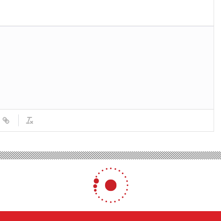
tüfekle bastı
pompalı tüfekle bastı