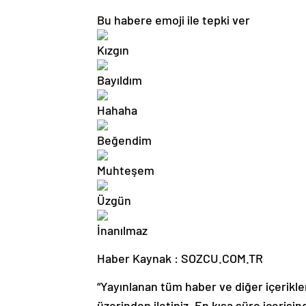
Bu habere emoji ile tepki ver
Haber Kaynak : SOZCU.COM.TR
“Yayınlanan tüm haber ve diğer içerikler i
üzerinden iletiniz. En kısa süre içerisin