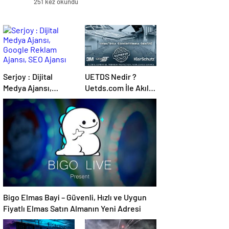
251 kez okundu
Serjoy : Dijital
UETDS Nedir ?
Medya Ajansı,
Uetds.com İle Akıllı
Google Reklam
Dijital Taşımacılık
Ajansı, SEO Ajansı
Yazılımı
ve Web Tasarım
Ajansı
Bigo Elmas Bayi – Güvenli, Hızlı ve Uygun
Fiyatlı Elmas Satın Almanın Yeni Adresi