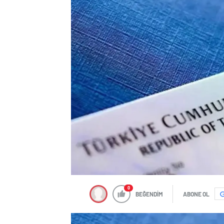
0
BEĞENDİM
ABONE OL