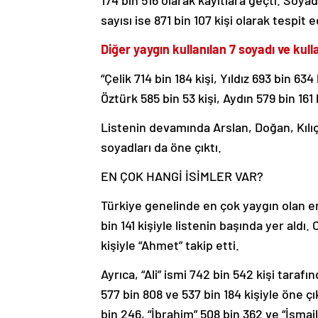
174 bin 516 olarak kayıtlara geçti. Soyad
sayısı ise 871 bin 107 kişi olarak tespit ed
Diğer yaygın kullanılan 7 soyadı ve kulla
“Çelik 714 bin 184 kişi, Yıldız 693 bin 634
Öztürk 585 bin 53 kişi, Aydın 579 bin 161 
Listenin devamında Arslan, Doğan, Kılıç
soyadları da öne çıktı.
EN ÇOK HANGİ İSİMLER VAR?
Türkiye genelinde en çok yaygın olan er
bin 141 kişiyle listenin başında yer aldı.
kişiyle “Ahmet” takip etti.
Ayrıca, “Ali” ismi 742 bin 542 kişi tarafı
577 bin 808 ve 537 bin 184 kişiyle öne ç
bin 246, “İbrahim” 508 bin 362 ve “İsmail