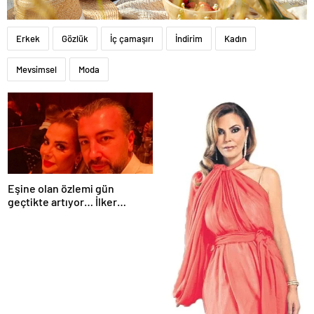
Erkek
Gözlük
İç çamaşırı
İndirim
Kadın
Mevsimsel
Moda
Eşine olan özlemi gün
geçtikte artıyor… İlker
Sünneli’den yürek yakan
Tanyeli paylaşımı: Bir gün
buluşacağız…