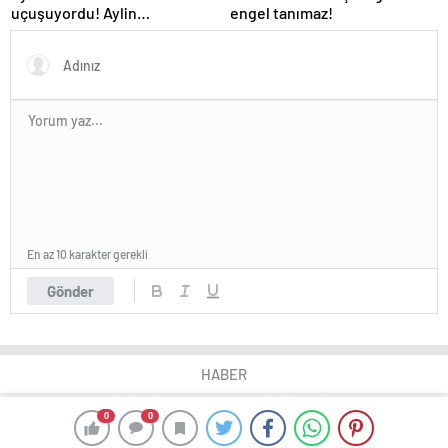
uçuşuyordu! Aylin
engel tanımaz!
Coşkun’dan ‘biz mutluyuz’
pozu herkesi susturdu…
En az 10 karakter gerekli
Gönder
HABER
0
0