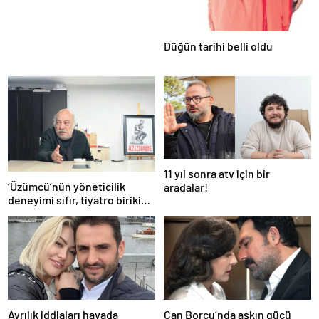
Düğün tarihi belli oldu
11 yıl sonra atv için bir
‘Üzümcü’nün yöneticilik
aradalar!
deneyimi sıfır, tiyatro birikimi
ise tartışmalı!’
Ayrılık iddiaları havada
Can Borcu’nda aşkın gücü