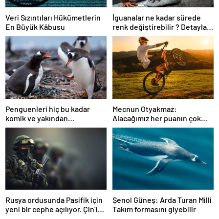
Veri Sızıntıları Hükümetlerin
İguanalar ne kadar sürede
En Büyük Kâbusu
renk değiştirebilir ? Detaylar
burada…
Penguenleri hiç bu kadar
Mecnun Otyakmaz:
komik ve yakından
Alacağımız her puanın çok
görmemiştiniz
önemi var
Rusya ordusunda Pasifik için
Şenol Güneş: Arda Turan Milli
yeni bir cephe açılıyor. Çin’in
Takım formasını giyebilir
ilk tepkisi!