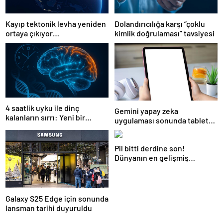
Kayıp tektonik levha yeniden
Dolandırıcılığa karşı “çoklu
ortaya çıkıyor…
kimlik doğrulaması” tavsiyesi
4 saatlik uyku ile dinç
Gemini yapay zeka
kalanların sırrı: Yeni bir
uygulaması sonunda tablete
genetik mutasyon keşfedildi
geldi
Pil bitti derdine son!
Dünyanın en gelişmiş
mikroçipi tanıtıldı
Galaxy S25 Edge için sonunda
lansman tarihi duyuruldu