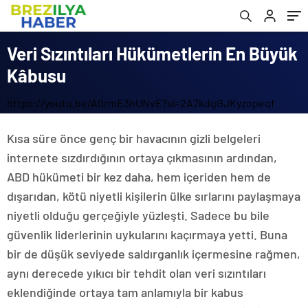
Veri Sızıntıları Hükümetlerin En Büyük
Kâbusu
https://youtu.be/A0rmE3hUNvE?si=2A7kdgGJKyzopeqf
Kısa süre önce genç bir havacının gizli belgeleri
internete sızdırdığının ortaya çıkmasının ardından,
ABD hükümeti bir kez daha, hem içeriden hem de
dışarıdan, kötü niyetli kişilerin ülke sırlarını paylaşmaya
niyetli olduğu gerçeğiyle yüzleşti. Sadece bu bile
güvenlik liderlerinin uykularını kaçırmaya yetti. Buna
bir de düşük seviyede saldırganlık içermesine rağmen,
aynı derecede yıkıcı bir tehdit olan veri sızıntıları
eklendiğinde ortaya tam anlamıyla bir kabus