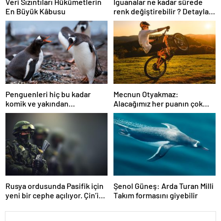
Veri Sızıntıları Hükümetlerin
İguanalar ne kadar sürede
En Büyük Kâbusu
renk değiştirebilir ? Detaylar
burada…
Penguenleri hiç bu kadar
Mecnun Otyakmaz:
komik ve yakından
Alacağımız her puanın çok
görmemiştiniz
önemi var
Rusya ordusunda Pasifik için
Şenol Güneş: Arda Turan Milli
yeni bir cephe açılıyor. Çin’in
Takım formasını giyebilir
ilk tepkisi!