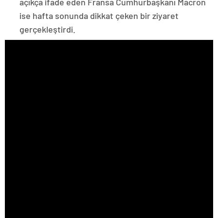
açıkça ifade eden Fransa Cumhurbaşkanı Macron
ise hafta sonunda dikkat çeken bir ziyaret
gerçekleştirdi.