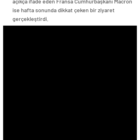
açıkça ifade eden Fransa Cumhurbaşkanı Macron
ise hafta sonunda dikkat çeken bir ziyaret
gerçekleştirdi.