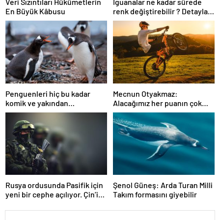
Veri Sızıntıları Hükümetlerin
İguanalar ne kadar sürede
En Büyük Kâbusu
renk değiştirebilir ? Detaylar
burada…
Penguenleri hiç bu kadar
Mecnun Otyakmaz:
komik ve yakından
Alacağımız her puanın çok
görmemiştiniz
önemi var
Rusya ordusunda Pasifik için
Şenol Güneş: Arda Turan Milli
yeni bir cephe açılıyor. Çin’in
Takım formasını giyebilir
ilk tepkisi!