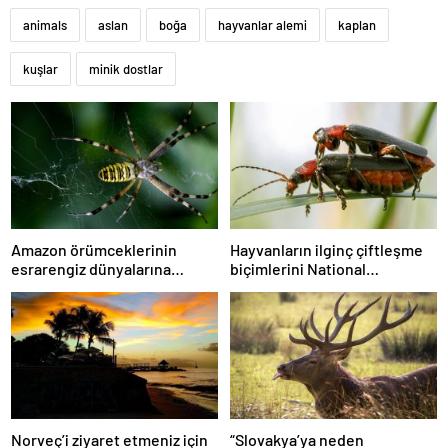
animals
aslan
boğa
hayvanlar alemi
kaplan
kuşlar
minik dostlar
Amazon örümceklerinin
Hayvanların ilginç çiftleşme
esrarengiz dünyalarına
biçimlerini National
gitmeye hazır olun.
Geographic görüntüledi.
Norveç’i ziyaret etmeniz için
“Slovakya’ya neden