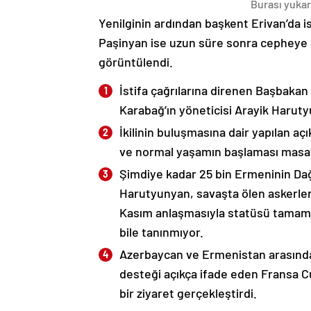
Burası yukarı
Yenilginin ardından başkent Erivan’da i
Paşinyan ise uzun süre sonra cepheye s
görüntülendi.
İstifa çağrılarına direnen Başbakan
Karabağ’ın yöneticisi Arayik Haruty
İkilinin buluşmasına dair yapılan a
ve normal yaşamın başlaması masaya
Şimdiye kadar 25 bin Ermeninin Dağ
Harutyunyan, savaşta ölen askerleri
Kasım anlaşmasıyla statüsü tamame
bile tanınmıyor.
Azerbaycan ve Ermenistan arasında
desteği açıkça ifade eden Fransa 
bir ziyaret gerçekleştirdi.