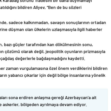
lık Karabağ sorunu’ ifadesini bir daha duymamayı
ıldığını bildiren Aliyev, “Ben de bu sözleri
nde, sadece kalkınmadan, savaşın sonuçlarının ortadan
rine düşman olan ülkelerin uzlaşmasıyla ilgili haberler
nin, bazı güçler tarafından kan dökülmesinin sonu,
ın çözümü olarak değil, jeopolitik oyunların prizmasıyla
 çağdaş değerlerle bağdaşmadığını kaydetti.
er zaman vurgulamasına özel önem verdiklerini bildiren
ın yabancı çıkarlar için değil bölge insanlarına yönelik
ları sona erdiren anlaşma gereği Azerbaycan’a ait
ve askerler, bölgeden ayrılmaya devam ediyor.