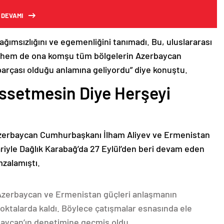
 DEVAMI
bağımsızlığını ve egemenliğini tanımadı. Bu, uluslararası
n hem de ona komşu tüm bölgelerin Azerbaycan
parçası olduğu anlamına geliyordu” diye konuştu.
issetmesin Diye Herşeyi
Azerbaycan Cumhurbaşkanı İlham Aliyev ve Ermenistan
ariyle Dağlık Karabağ’da 27 Eylül’den beri devam eden
mzalamıştı.
 Azerbaycan ve Ermenistan güçleri anlaşmanın
oktalarda kaldı. Böylece çatışmalar esnasında ele
rbaycan’ın denetimine geçmiş oldu.