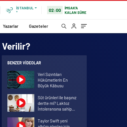
İMSAK'A
İSTANBUL
02:00
KALAN SÜRE
°
Yazarlar
Gazeteler
Verilir?
BENZER VIDEOLAR
Veri Sızıntıları
Hükümetlerin En
Büyük Kâbusu
Süt ürünleri ile başınız
dertte mi? Laktoz
İntoleransına sahip
olabilirsiniz!
Taylor Swift yeni
albüm planları için