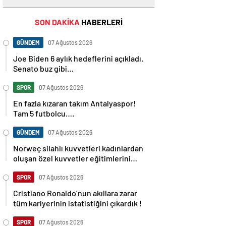
SON DAKİKA
HABERLERİ
GÜNDEM
07 Ağustos 2026
Joe Biden 6 aylık hedeflerini açıkladı.
Senato buz gibi…
SPOR
07 Ağustos 2026
En fazla kızaran takım Antalyaspor!
Tam 5 futbolcu….
GÜNDEM
07 Ağustos 2026
Norweç silahlı kuvvetleri kadınlardan
oluşan özel kuvvetler eğitimlerini
başlattı.
SPOR
07 Ağustos 2026
Cristiano Ronaldo’nun akıllara zarar
tüm kariyerinin istatistiğini çıkardık !
SPOR
07 Ağustos 2026