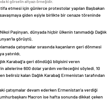
da ki görselin altyazı örneğidir.
stifa etmesi için günlerce protestolar yapılan Başbakan
avaşmaya giden eşiyle birlikte bir cenaze töreninde
 Nikol Paşinyan, dünyada hiçbir ülkenin tanımadığı Dağlık
unyan’la görüştü.
çıklamada çatışmalar sırasında kaçanların geri dönmesi
 yatırıldı.
lık Karabağ’a geri döndüğü bilgisini veren
n ailelerine 600 dolar yardım verileceğini söyledi. 10
n belirsiz kalan Dağlık Karabağ Ermenistan tarafından
ki çatışmalar devam ederken Ermenistan’a verdiği
Cumhurbaşkanı Macron ise hafta sonunda dikkat çeken