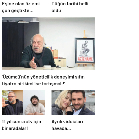
Eşine olan özlemi
Düğün tarihi belli
gün geçtikte
oldu
artıyor… İlker
Sünneli’den yürek
yakan Tanyeli
paylaşımı: Bir gün
buluşacağız…
‘Üzümcü’nün yöneticilik deneyimi sıfır,
tiyatro birikimi ise tartışmalı!’
11 yıl sonra atv için
Ayrılık iddiaları
bir aradalar!
havada
uçuşuyordu! Aylin