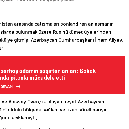
nistan arasında çatışmaları sonlandıran anlaşmanın
emaslarda bulunmak üzere Rus hükümet üyelerinden
akü’ye gitmiş, Azerbaycan Cumhurbaşkanı İlham Aliyev,
ur.
 sarhoş adamın şaşırtan anları: Sokak
ında pitonla mücadele etti
 DEVAMI
k ve Aleksey Overçuk oluşan heyet Azerbaycan,
 bildirinin bölgede sağlam ve uzun süreli barışın
ğunu açıklamıştı.