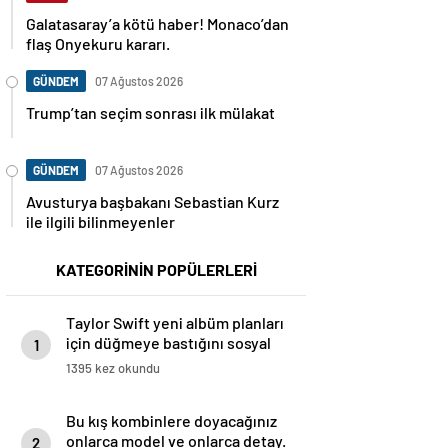
Galatasaray’a kötü haber! Monaco’dan
flaş Onyekuru kararı.
GÜNDEM
07 Ağustos 2026
Trump’tan seçim sonrası ilk mülakat
GÜNDEM
07 Ağustos 2026
Avusturya başbakanı Sebastian Kurz
ile ilgili bilinmeyenler
KATEGORİNİN POPÜLERLERİ
Taylor Swift yeni albüm planları
için düğmeye bastığını sosyal
1
medyadan duyurdu!
1395 kez okundu
Bu kış kombinlere doyacağınız
onlarca model ve onlarca detay.
2