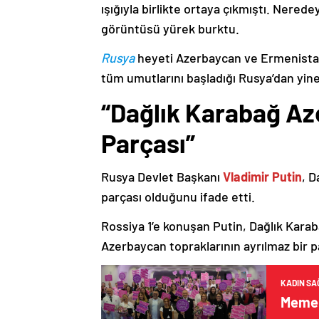
ışığıyla birlikte ortaya çıkmıştı. Nere
görüntüsü yürek burktu.
Rusya
heyeti Azerbaycan ve Ermenistan
tüm umutlarını başladığı Rusya’dan yine
“Dağlık Karabağ Az
Parçası”
Rusya Devlet Başkanı
Vladimir Putin
, D
parçası olduğunu ifade etti.
Rossiya 1’e konuşan Putin, Dağlık Karaba
Azerbaycan topraklarının ayrılmaz bir p
KADIN SAĞ
Meme 