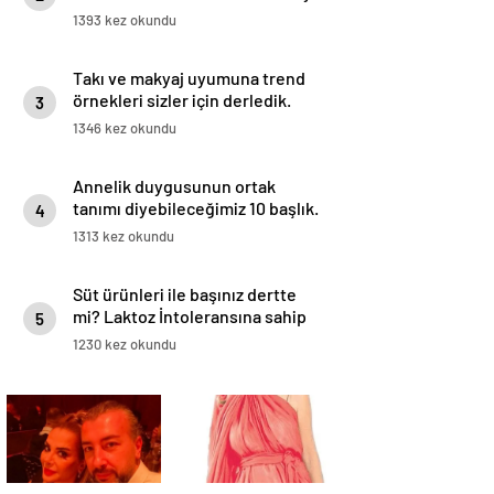
1393 kez okundu
Takı ve makyaj uyumuna trend
örnekleri sizler için derledik.
3
1346 kez okundu
Annelik duygusunun ortak
tanımı diyebileceğimiz 10 başlık.
4
1313 kez okundu
Süt ürünleri ile başınız dertte
mi? Laktoz İntoleransına sahip
5
olabilirsiniz!
1230 kez okundu