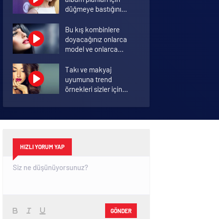
düğmeye bastığını
sosyal medyadan
duyurdu!
Bu kış kombinlere
doyacağınız onlarca
model ve onlarca
detay.
Takı ve makyaj
uyumuna trend
örnekleri sizler için
derledik.
Annelik duygusunun
ortak tanımı
diyebileceğimiz 10
başlık.
HIZLI YORUM YAP
GÖNDER