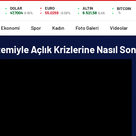
DOLAR
EURO
ALTIN
BITCOIN
47,7004
55,0259
6.521,58
%
0.15%
-0.03%
0,45
Ekonomi
Spor
Kadın
Foto Galeri
Videolar
iyle Açlık Krizlerine Nasıl Son 