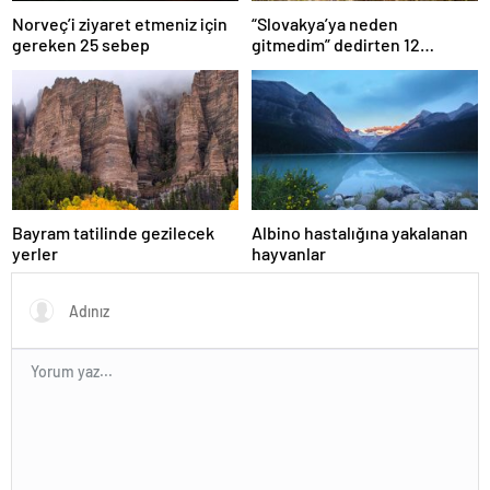
Norveç’i ziyaret etmeniz için
“Slovakya’ya neden
gereken 25 sebep
gitmedim” dedirten 12
fotoğraf
Bayram tatilinde gezilecek
Albino hastalığına yakalanan
yerler
hayvanlar