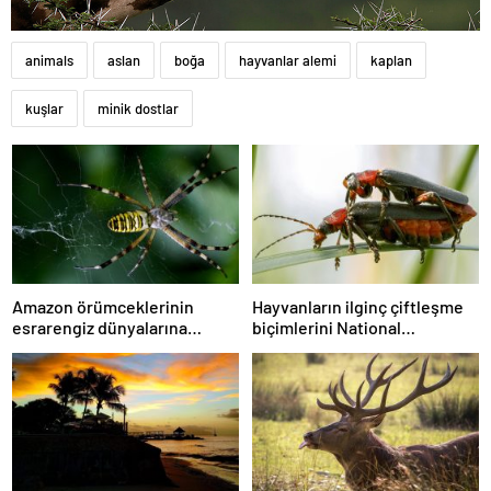
animals
aslan
boğa
hayvanlar alemi
kaplan
kuşlar
minik dostlar
Amazon örümceklerinin
Hayvanların ilginç çiftleşme
esrarengiz dünyalarına
biçimlerini National
gitmeye hazır olun.
Geographic görüntüledi.