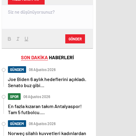
GÖNDER
SON DAKİKA
HABERLERİ
GÜNDEM
06 Ağustos 2026
Joe Biden 6 aylık hedeflerini açıkladı.
Senato buz gibi…
SPOR
06 Ağustos 2026
En fazla kızaran takım Antalyaspor!
Tam 5 futbolcu….
GÜNDEM
06 Ağustos 2026
Norweç silahlı kuvvetleri kadınlardan