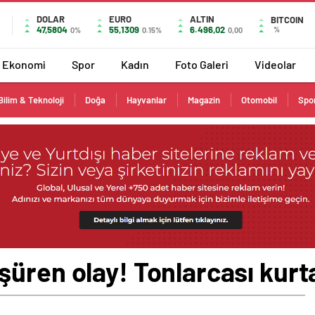
DOLAR
EURO
ALTIN
BITCOIN
47,5804
55,1309
6.496,02
%
0%
0.15%
0,00
Ekonomi
Spor
Kadın
Foto Galeri
Videolar
Bilim & Teknoloji
Doğa
Hayvanlar
Magazin
Otomobil
Spo
üren olay! Tonlarcası kurta