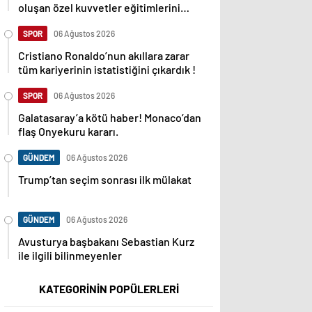
oluşan özel kuvvetler eğitimlerini
başlattı.
SPOR
06 Ağustos 2026
Cristiano Ronaldo’nun akıllara zarar
tüm kariyerinin istatistiğini çıkardık !
SPOR
06 Ağustos 2026
Galatasaray’a kötü haber! Monaco’dan
flaş Onyekuru kararı.
GÜNDEM
06 Ağustos 2026
Trump’tan seçim sonrası ilk mülakat
GÜNDEM
06 Ağustos 2026
Avusturya başbakanı Sebastian Kurz
ile ilgili bilinmeyenler
KATEGORİNİN POPÜLERLERİ