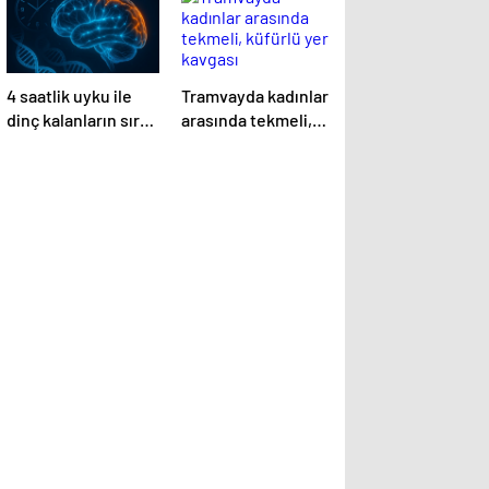
4 saatlik uyku ile
Tramvayda kadınlar
dinç kalanların sırrı:
arasında tekmeli,
Yeni bir genetik
küfürlü yer kavgası
mutasyon
keşfedildi