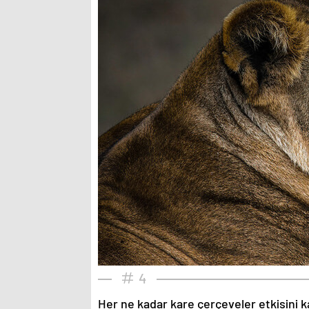
4
Her ne kadar kare çerçeveler etkisini k