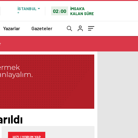
İMSAK'A
İSTANBUL
02:00
KALAN SÜRE
°
Yazarlar
Gazeteler
r
rıldı
HIZLI YORUM YAP