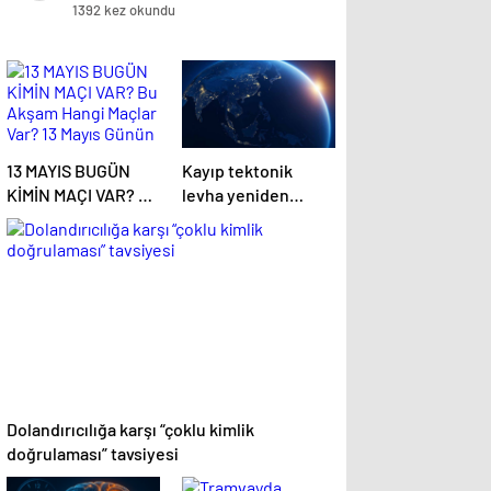
1392 kez okundu
13 MAYIS BUGÜN
Kayıp tektonik
KİMİN MAÇI VAR? Bu
levha yeniden
Akşam Hangi Maçlar
ortaya çıkıyor…
Var? 13 Mayıs Günün
Maçları
Dolandırıcılığa karşı “çoklu kimlik
doğrulaması” tavsiyesi