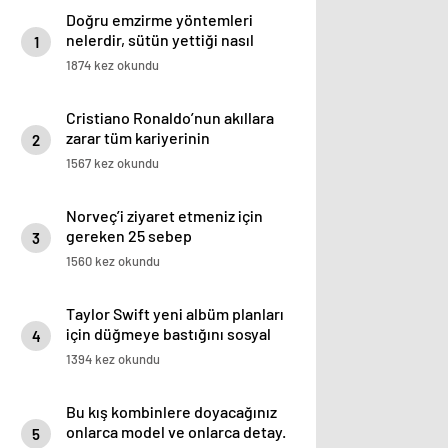
Doğru emzirme yöntemleri
nelerdir, sütün yettiği nasıl
1
anlaşılır?
1874 kez okundu
Cristiano Ronaldo’nun akıllara
zarar tüm kariyerinin
2
istatistiğini çıkardık !
1567 kez okundu
Norveç’i ziyaret etmeniz için
gereken 25 sebep
3
1560 kez okundu
Taylor Swift yeni albüm planları
için düğmeye bastığını sosyal
4
medyadan duyurdu!
1394 kez okundu
Bu kış kombinlere doyacağınız
onlarca model ve onlarca detay.
5