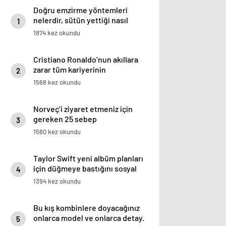
Doğru emzirme yöntemleri
nelerdir, sütün yettiği nasıl
1
anlaşılır?
1874 kez okundu
Cristiano Ronaldo’nun akıllara
zarar tüm kariyerinin
2
istatistiğini çıkardık !
1568 kez okundu
Norveç’i ziyaret etmeniz için
gereken 25 sebep
3
1560 kez okundu
Taylor Swift yeni albüm planları
için düğmeye bastığını sosyal
4
medyadan duyurdu!
1394 kez okundu
Bu kış kombinlere doyacağınız
onlarca model ve onlarca detay.
5