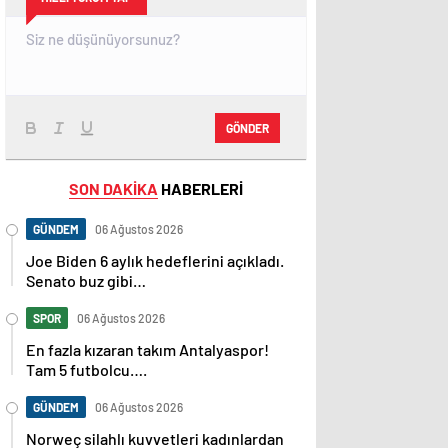
GÖNDER
SON DAKİKA
HABERLERİ
GÜNDEM
06 Ağustos 2026
Joe Biden 6 aylık hedeflerini açıkladı.
Senato buz gibi…
SPOR
06 Ağustos 2026
En fazla kızaran takım Antalyaspor!
Tam 5 futbolcu….
GÜNDEM
06 Ağustos 2026
Norweç silahlı kuvvetleri kadınlardan