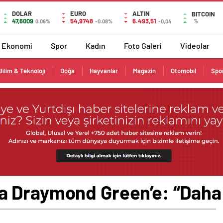
DOLAR
EURO
ALTIN
BITCOIN
47,6009
54,9748
6.493,51
%
0.06%
-0.08%
-0,04
Ekonomi
Spor
Kadın
Foto Galeri
Videolar
Bilim & Teknoloji
Doğa
Hayvanlar
Magazin
Otomobil
Spo
 Draymond Green’e: “Daha 