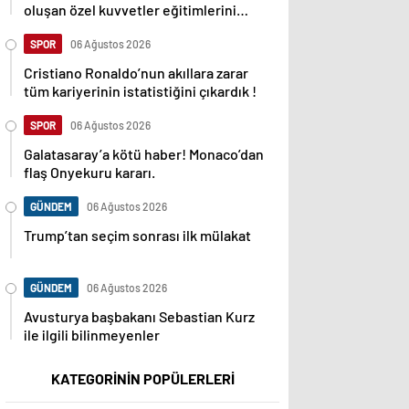
oluşan özel kuvvetler eğitimlerini
başlattı.
SPOR
06 Ağustos 2026
Cristiano Ronaldo’nun akıllara zarar
tüm kariyerinin istatistiğini çıkardık !
SPOR
06 Ağustos 2026
Galatasaray’a kötü haber! Monaco’dan
flaş Onyekuru kararı.
GÜNDEM
06 Ağustos 2026
Trump’tan seçim sonrası ilk mülakat
GÜNDEM
06 Ağustos 2026
Avusturya başbakanı Sebastian Kurz
ile ilgili bilinmeyenler
KATEGORİNİN POPÜLERLERİ