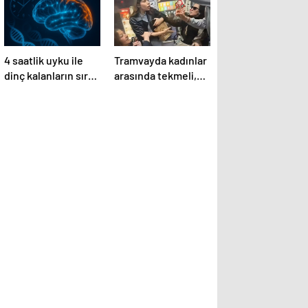
4 saatlik uyku ile
Tramvayda kadınlar
dinç kalanların sırrı:
arasında tekmeli,
Yeni bir genetik
küfürlü yer kavgası
mutasyon
keşfedildi