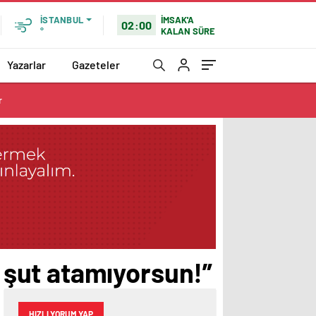
İMSAK'A
İSTANBUL
02:00
KALAN SÜRE
°
Yazarlar
Gazeteler
r
şut atamıyorsun!”
HIZLI YORUM YAP