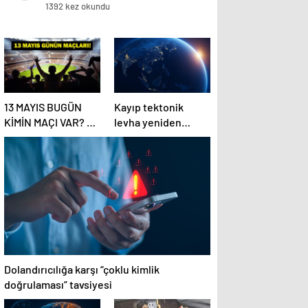
1392 kez okundu
13 MAYIS BUGÜN
Kayıp tektonik
KİMİN MAÇI VAR? Bu
levha yeniden
Akşam Hangi Maçlar
ortaya çıkıyor…
Var? 13 Mayıs Günün
Maçları
Dolandırıcılığa karşı “çoklu kimlik
doğrulaması” tavsiyesi