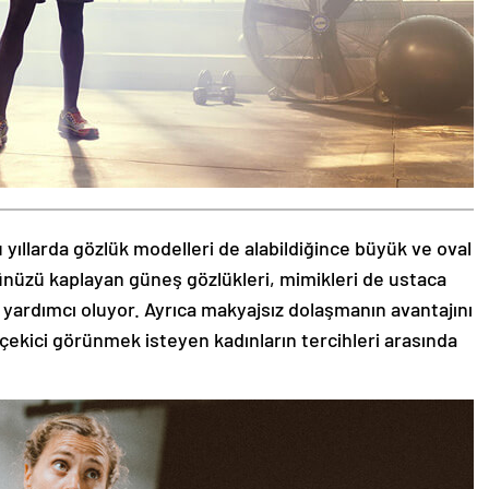
 yıllarda gözlük modelleri de alabildiğince büyük ve oval
zünüzü kaplayan güneş gözlükleri, mimikleri de ustaca
 yardımcı oluyor. Ayrıca makyajsız dolaşmanın avantajını
 çekici görünmek isteyen kadınların tercihleri arasında