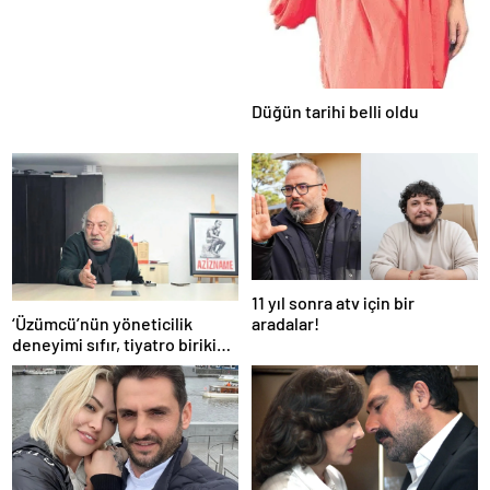
Düğün tarihi belli oldu
11 yıl sonra atv için bir
‘Üzümcü’nün yöneticilik
aradalar!
deneyimi sıfır, tiyatro birikimi
ise tartışmalı!’