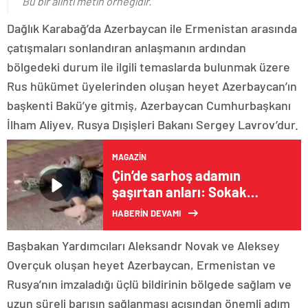
Bu bir alıntı metin örneğidir.
Dağlık Karabağ’da Azerbaycan ile Ermenistan arasında
çatışmaları sonlandıran anlaşmanın ardından
bölgedeki durum ile ilgili temaslarda bulunmak üzere
Rus hükümet üyelerinden oluşan heyet Azerbaycan’ın
başkenti Bakü’ye gitmiş, Azerbaycan Cumhurbaşkanı
İlham Aliyev, Rusya Dışişleri Bakanı Sergey Lavrov’dur.
MAGAZIN
Çin’de sarhoş adamın
şaşırtan anları: Sokak
ortasında pitonla mücadele
HABERİN DEVAMI
etti
Başbakan Yardımcıları Aleksandr Novak ve Aleksey
Overçuk oluşan heyet Azerbaycan, Ermenistan ve
Rusya’nın imzaladığı üçlü bildirinin bölgede sağlam ve
uzun süreli barışın sağlanması açısından önemli adım