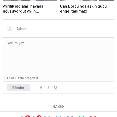
Ayrılık iddiaları havada
Can Borcu’nda aşkın gücü
uçuşuyordu! Aylin
engel tanımaz!
Coşkun’dan ‘biz mutluyuz’
pozu herkesi susturdu…
En az 10 karakter gerekli
Gönder
HABER