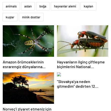
animals
aslan
boğa
hayvanlar alemi
kaplan
kuşlar
minik dostlar
Amazon örümceklerinin
Hayvanların ilginç çiftleşme
esrarengiz dünyalarına
biçimlerini National
gitmeye hazır olun.
Geographic görüntüledi.
“Slovakya’ya neden
gitmedim” dedirten 12
fotoğraf
Norveç’i ziyaret etmeniz için