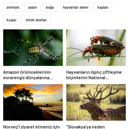
animals
aslan
boğa
hayvanlar alemi
kaplan
kuşlar
minik dostlar
Amazon örümceklerinin
Hayvanların ilginç çiftleşme
esrarengiz dünyalarına
biçimlerini National
gitmeye hazır olun.
Geographic görüntüledi.
Norveç’i ziyaret etmeniz için
“Slovakya’ya neden