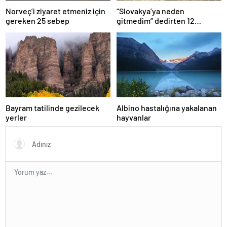
Norveç’i ziyaret etmeniz için
“Slovakya’ya neden
gereken 25 sebep
gitmedim” dedirten 12
fotoğraf
Bayram tatilinde gezilecek
Albino hastalığına yakalanan
yerler
hayvanlar