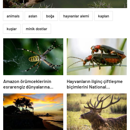
animals
aslan
boğa
hayvanlar alemi
kaplan
kuşlar
minik dostlar
Amazon örümceklerinin
Hayvanların ilginç çiftleşme
esrarengiz dünyalarına
biçimlerini National
gitmeye hazır olun.
Geographic görüntüledi.