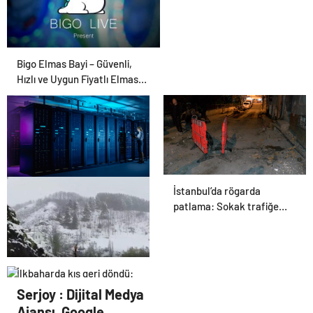
Bigo Elmas Bayi – Güvenli,
Hızlı ve Uygun Fiyatlı Elmas
Satın Almanın Yeni Adresi
İstanbul’da rögarda
Datahost İle Güvenilir
patlama: Sokak trafiğe
Sunucu Hizmetleri
kapatıldı
İlkbaharda kış geri döndü:
Erzurum’a lapa lapa kar
Serjoy : Dijital Medya
yağdı
Ajansı, Google