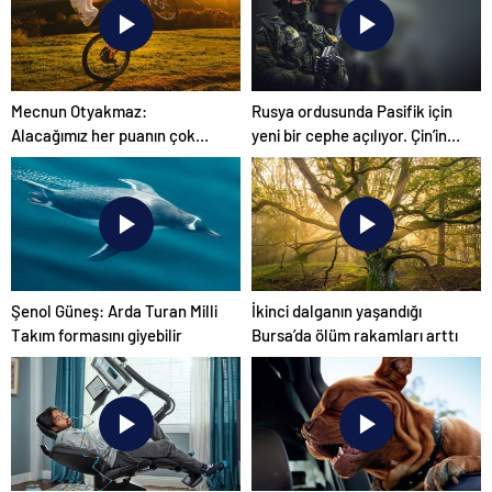
Mecnun Otyakmaz:
Rusya ordusunda Pasifik için
Alacağımız her puanın çok
yeni bir cephe açılıyor. Çin’in
önemi var
ilk tepkisi!
Şenol Güneş: Arda Turan Milli
İkinci dalganın yaşandığı
Takım formasını giyebilir
Bursa’da ölüm rakamları arttı