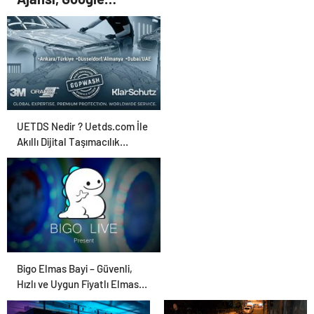
Reklam Ajansı, SEO
Ajansı ve Web
Tasarım Ajansı
UETDS Nedir ? Uetds.com İle
Akıllı Dijital Taşımacılık
Yazılımı
Bigo Elmas Bayi – Güvenli,
Hızlı ve Uygun Fiyatlı Elmas
Satın Almanın Yeni Adresi