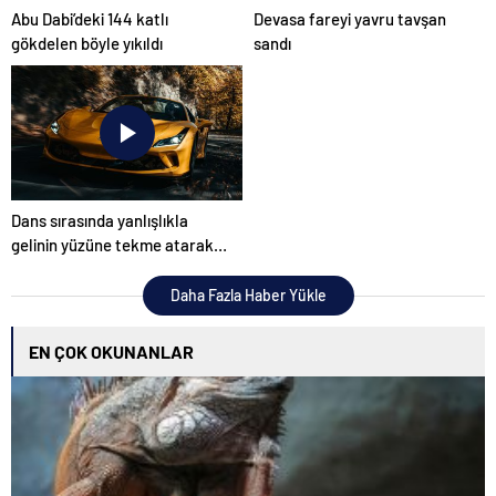
Abu Dabi’deki 144 katlı
Devasa fareyi yavru tavşan
gökdelen böyle yıkıldı
sandı
Dans sırasında yanlışlıkla
gelinin yüzüne tekme atarak
düğünü mahvetti
Daha Fazla Haber Yükle
EN ÇOK OKUNANLAR