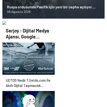
Rusya ordusunda Pasifik için yeni bir cephe açılıyor.
Çin’in ilk tepkisi!
08 Ağustos 2026
Serjoy : Dijital Medya
Ajansı, Google
Reklam Ajansı, SEO
Ajansı ve Web
Tasarım Ajansı
UETDS Nedir ? Uetds.com İle
Akıllı Dijital Taşımacılık
Yazılımı