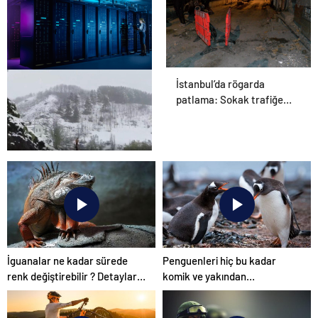
İstanbul’da rögarda
Datahost İle Güvenilir
patlama: Sokak trafiğe
Sunucu Hizmetleri
kapatıldı
İlkbaharda kış geri döndü:
Erzurum’a lapa lapa kar
yağdı
İguanalar ne kadar sürede
Penguenleri hiç bu kadar
renk değiştirebilir ? Detaylar
komik ve yakından
burada…
görmemiştiniz