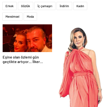
Erkek
Gözlük
İç çamaşırı
İndirim
Kadın
Mevsimsel
Moda
Eşine olan özlemi gün
geçtikte artıyor… İlker
Sünneli’den yürek yakan
Tanyeli paylaşımı: Bir gün
buluşacağız…