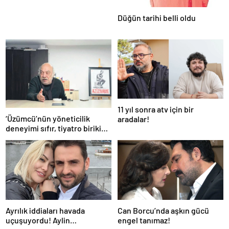
Düğün tarihi belli oldu
11 yıl sonra atv için bir
‘Üzümcü’nün yöneticilik
aradalar!
deneyimi sıfır, tiyatro birikimi
ise tartışmalı!’
Ayrılık iddiaları havada
Can Borcu’nda aşkın gücü
uçuşuyordu! Aylin
engel tanımaz!